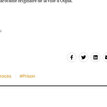
rocaine originaire de la ville d’Oujda.
39
rocès
#
Prison