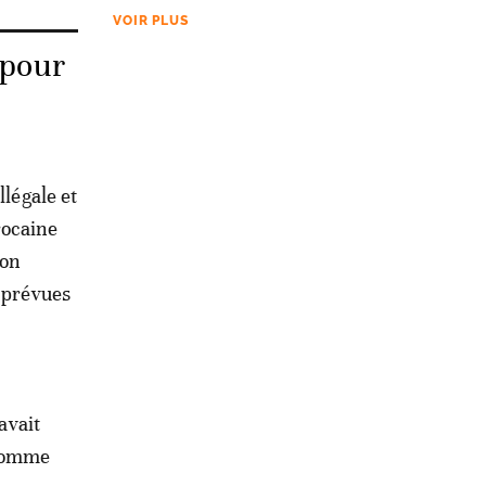
VOIR PLUS
 pour
llégale et
rocaine
ion
s prévues
avait
 comme