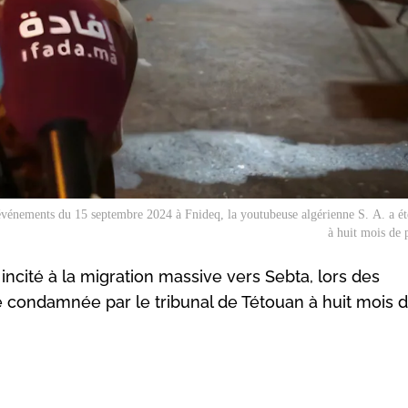
s événements du 15 septembre 2024 à Fnideq, la youtubeuse algérienne S. A. a 
à huit mois de 
ncité à la migration massive vers Sebta, lors des
condamnée par le tribunal de Tétouan à huit mois d