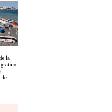
de la
igration
e
 de