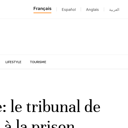
Français
|
Español
|
Anglais
|
العربية
LIFESTYLE
TOURISME
: le tribunal de
à la prison