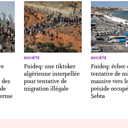
SOCIÉTÉ
SOCIÉTÉ
ve
Fnideq: une tiktoker
Fnideq: échec 
algérienne interpellée
tentative de m
 des
pour tentative de
massive vers l
 de
migration illégale
préside occupé
ferme
Sebta