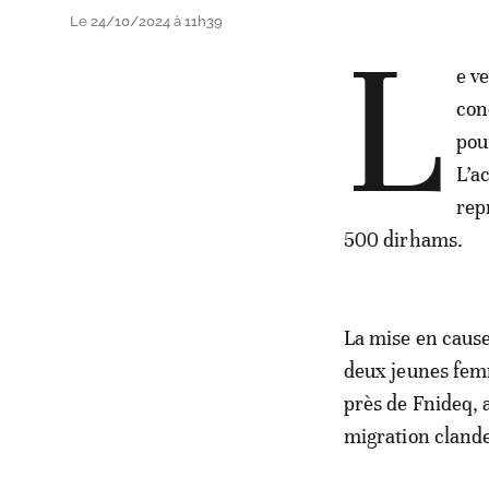
Le 24/10/2024 à 11h39
L
e v
con
pou
L’a
rep
500 dirhams.
La mise en cause
deux jeunes femm
près de Fnideq, 
migration clande