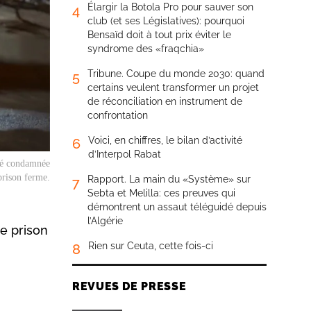
Élargir la Botola Pro pour sauver son
4
club (et ses Législatives): pourquoi
Bensaïd doit à tout prix éviter le
syndrome des «fraqchia»
Tribune. Coupe du monde 2030: quand
5
certains veulent transformer un projet
de réconciliation en instrument de
confrontation
Voici, en chiffres, le bilan d’activité
6
d’Interpol Rabat
été condamnée
prison ferme.
Rapport. La main du «Système» sur
7
Sebta et Melilla: ces preuves qui
démontrent un assaut téléguidé depuis
l’Algérie
e prison
Rien sur Ceuta, cette fois-ci
8
REVUES DE PRESSE