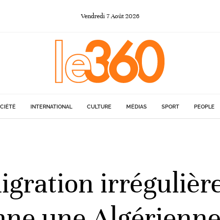
Vendredi
7
Août
2026
CIÉTÉ
INTERNATIONAL
CULTURE
MÉDIAS
SPORT
PEOPLE
igration irrégulière
e une Algérienne 