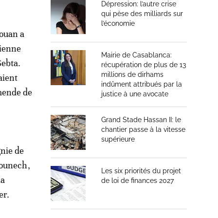
Dépression: l’autre crise
qui pèse des milliards sur
l’économie
touan a
rienne
Mairie de Casablanca:
Sebta.
récupération de plus de 13
millions de dirhams
aient
indûment attribués par la
amende de
justice à une avocate
Grand Stade Hassan II: le
chantier passe à la vitesse
supérieure
gnie de
younech,
Les six priorités du projet
la
de loi de finances 2027
er.