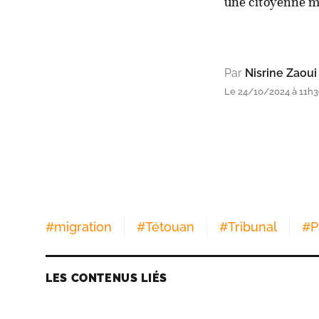
une citoyenne ma
Par
Nisrine Zaoui
Le 24/10/2024 à 11h
#
migration
#
Tétouan
#
Tribunal
#
P
LES CONTENUS LIÉS