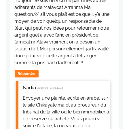
Bonjour: Je suis un victime parmi les autres
adhérents de Malaycat Arrahma Ma
question/// s’il vous plaît est ce que il y’a une
moyen de voir quelqu’un responsable de
l’état qui peut nos idées pour retourner notre
argent quel a avec l’ancien président de
l’amical nr Alawi vraiment on a besoin un
soutien fort Moi personnellement j’ai travaillé
dure pour voir cette argent à l’étranger
comme la pus part d’adhérent!!!!
Répondre
Nadia
2020-06-01 16:12:23
Envoyer une plainte, ecrite en arabe, sur
le site Chikayate.ma et au procureur du
tribunal de la ville ou le bien immobilier a
ete reserve ou achete. Vous pourrez
suivre l'affaire, la ou vous etes a