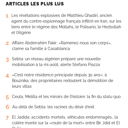
ARTICLES LES PLUS LUS
1
Les révélations explosives de Matthieu Ghadiri, ancien
agent du contre-espionnage français infiltré en Iran, sur les
liens entre le régime des Mollahs, le Polisario, le Hezbollah
et l’Algérie
2
Affaire Abderrahim Fakir: «Ramenez-nous son corps»,
clame sa famille à Casablanca
3
Sebta: un réseau algérien prépare une nouvelle
mobilisation à la mi-août, alerte Stefano Piazza
4
«C’est notre résidence principale depuis 30 ans»: à
Bouznika, des propriétaires redoutent la démolition de
leurs villas
5
Ceuta, Melilla et les miroirs de l’histoire: la fin du statu quo
6
Au-delà de Sebta: les racines du désir d’exil
7
El Jadida: accidents mortels, véhicules endommagés… la
colère monte sur la «route de la mort» entre Bir Jdid et El