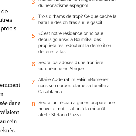
3
du néonazisme espagnol
 de
Trois dirhams de trop? Ce que cache la
4
utres
bataille des chiffres sur le gasoil
précis.
«C’est notre résidence principale
5
depuis 30 ans»: à Bouznika, des
propriétaires redoutent la démolition
de leurs villas
Sebta, paradoxes d’une frontière
6
européenne en Afrique
Affaire Abderrahim Fakir: «Ramenez-
7
récemment
nous son corps», clame sa famille à
Casablanca
un
isée dans
Sebta: un réseau algérien prépare une
8
nouvelle mobilisation à la mi-août,
vélaient
alerte Stefano Piazza
 au sein
Meknès.