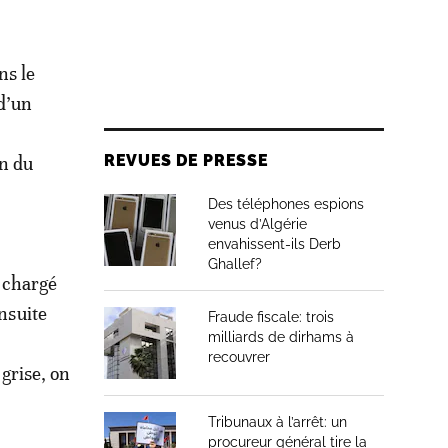
ns le
 d’un
REVUES DE PRESSE
n du
Des téléphones espions
venus d’Algérie
envahissent-ils Derb
Ghallef?
t chargé
ensuite
Fraude fiscale: trois
milliards de dirhams à
recouvrer
 grise, on
Tribunaux à l’arrêt: un
procureur général tire la