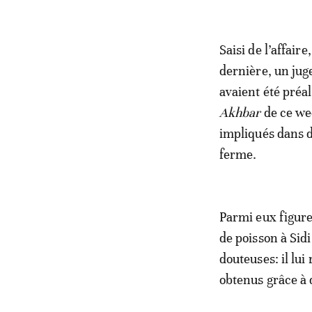
Saisi de l’affair
dernière, un jug
avaient été préa
Akhbar
de ce we
impliqués dans d
ferme.
Parmi eux figure
de poisson à Sid
douteuses: il lu
obtenus grâce à 