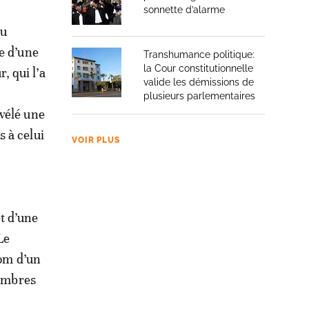
sonnette d’alarme
du
e d’une
Transhumance politique:
la Cour constitutionnelle
, qui l’a
valide les démissions de
plusieurs parlementaires
vélé une
 à celui
VOIR PLUS
et d’une
Le
nom d’un
membres