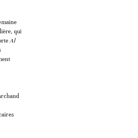
semaine
ière, qui
orte
Al
s
ement
marchand
caires