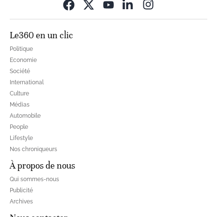
Opens in new wi
Le360 en un clic
Politique
Economie
Société
International
Culture
Médias
Automobile
People
Lifestyle
Nos chroniqueurs
À propos de nous
Qui sommes-nous
Publicité
Archives