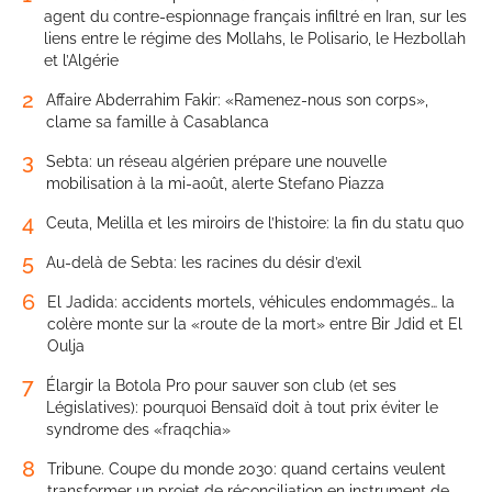
agent du contre-espionnage français infiltré en Iran, sur les
liens entre le régime des Mollahs, le Polisario, le Hezbollah
et l’Algérie
2
Affaire Abderrahim Fakir: «Ramenez-nous son corps»,
clame sa famille à Casablanca
3
Sebta: un réseau algérien prépare une nouvelle
mobilisation à la mi-août, alerte Stefano Piazza
4
Ceuta, Melilla et les miroirs de l’histoire: la fin du statu quo
5
Au-delà de Sebta: les racines du désir d’exil
6
El Jadida: accidents mortels, véhicules endommagés… la
colère monte sur la «route de la mort» entre Bir Jdid et El
Oulja
7
Élargir la Botola Pro pour sauver son club (et ses
Législatives): pourquoi Bensaïd doit à tout prix éviter le
syndrome des «fraqchia»
8
Tribune. Coupe du monde 2030: quand certains veulent
transformer un projet de réconciliation en instrument de