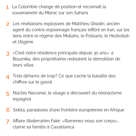
1
La Colombie change de position et reconnaît la
souveraineté du Maroc sur son Sahara
2
Les révélations explosives de Matthieu Ghadiri, ancien
agent du contre-espionnage français infiltré en Iran, sur les
liens entre le régime des Mollahs, le Polisario, le Hezbollah
et l’Algérie
3
«C’est notre résidence principale depuis 30 ans»: à
Bouznika, des propriétaires redoutent la démolition de
leurs villas
4
Trois dirhams de trop? Ce que cache la bataille des
chiffres sur le gasoil
5
Núcleo Nacional, le visage à découvert du néonazisme
espagnol
6
Sebta, paradoxes d’une frontière européenne en Afrique
7
Affaire Abderrahim Fakir: «Ramenez-nous son corps»,
clame sa famille à Casablanca