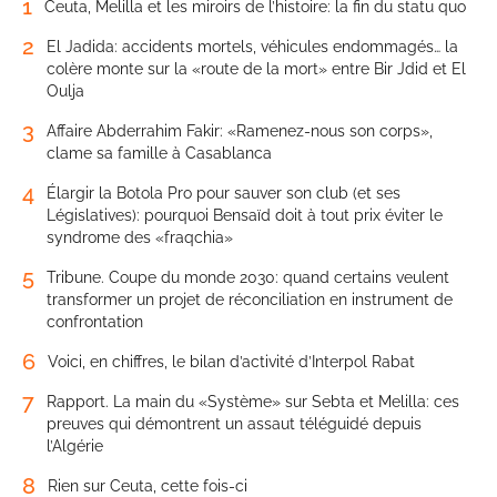
1
Ceuta, Melilla et les miroirs de l’histoire: la fin du statu quo
2
El Jadida: accidents mortels, véhicules endommagés… la
colère monte sur la «route de la mort» entre Bir Jdid et El
Oulja
3
Affaire Abderrahim Fakir: «Ramenez-nous son corps»,
clame sa famille à Casablanca
4
Élargir la Botola Pro pour sauver son club (et ses
Législatives): pourquoi Bensaïd doit à tout prix éviter le
syndrome des «fraqchia»
5
Tribune. Coupe du monde 2030: quand certains veulent
transformer un projet de réconciliation en instrument de
confrontation
6
Voici, en chiffres, le bilan d’activité d’Interpol Rabat
7
Rapport. La main du «Système» sur Sebta et Melilla: ces
preuves qui démontrent un assaut téléguidé depuis
l’Algérie
8
Rien sur Ceuta, cette fois-ci