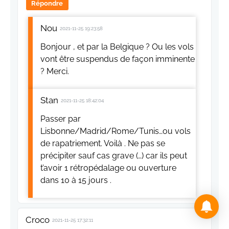
Répondre
Nou
2021-11-25 19:23:58
Bonjour , et par la Belgique ? Ou les vols
vont être suspendus de façon imminente
? Merci.
Stan
2021-11-25 18:42:04
Passer par
Lisbonne/Madrid/Rome/Tunis…ou vols
de rapatriement. Voilà . Ne pas se
précipiter sauf cas grave (…) car ils peut
t’avoir 1 rétropédalage ou ouverture
dans 10 à 15 jours .
Croco
2021-11-25 17:32:11