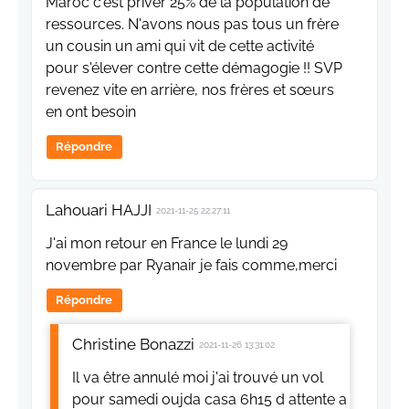
Maroc c'est priver 25% de la population de
ressources. N'avons nous pas tous un frère
un cousin un ami qui vit de cette activité
pour s'élever contre cette démagogie !! SVP
revenez vite en arrière, nos frères et sœurs
en ont besoin
Répondre
Lahouari HAJJI
2021-11-25 22:27:11
J'ai mon retour en France le lundi 29
novembre par Ryanair je fais comme,merci
Répondre
Christine Bonazzi
2021-11-26 13:31:02
Il va être annulé moi j'ai trouvé un vol
pour samedi oujda casa 6h15 d attente a