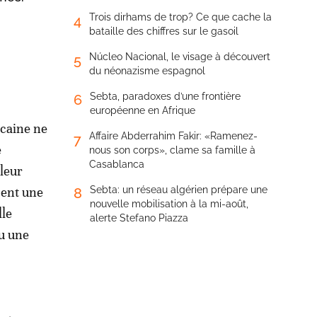
Trois dirhams de trop? Ce que cache la
4
bataille des chiffres sur le gasoil
Núcleo Nacional, le visage à découvert
5
du néonazisme espagnol
Sebta, paradoxes d’une frontière
6
européenne en Afrique
ocaine ne
Affaire Abderrahim Fakir: «Ramenez-
7
e
nous son corps», clame sa famille à
Casablanca
 leur
ment une
Sebta: un réseau algérien prépare une
8
nouvelle mobilisation à la mi-août,
lle
alerte Stefano Piazza
ou une