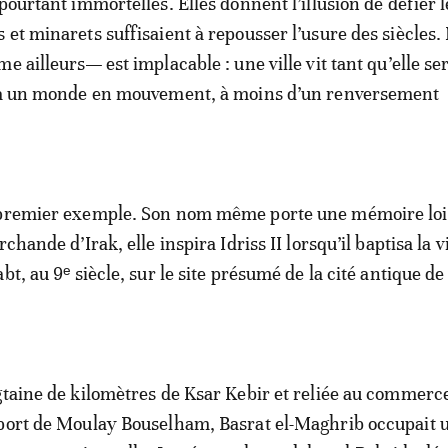
pourtant immortelles. Elles donnent l’illusion de défier 
 et minarets suffisaient à repousser l’usure des siècles. 
e ailleurs— est implacable : une ville vit tant qu’elle ser
e à un monde en mouvement, à moins d’un renversement
 premier exemple. Son nom même porte une mémoire loi
chande d’Irak, elle inspira Idriss II lorsqu’il baptisa la vi
bt, au 9ᵉ siècle, sur le site présumé de la cité antique de
gtaine de kilomètres de Ksar Kebir et reliée au commerc
 port de Moulay Bouselham, Basrat el-Maghrib occupait 