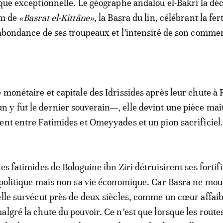
ique exceptionnelle. Le géographe andalou el-Bakri la déc
om de
«Basrat el-Kittâne»
, la Basra du lin, célébrant la fert
’abondance de ses troupeaux et l’intensité de son comme
 monétaire et capitale des Idrissides après leur chute à
y fut le dernier souverain—, elle devint une pièce maî
ent entre Fatimides et Omeyyades et un pion sacrificiel
es fatimides de Bologuine ibn Ziri détruisirent ses fortif
 politique mais non sa vie économique. Car Basra ne mou
elle survécut près de deux siècles, comme un cœur affaib
algré la chute du pouvoir. Ce n’est que lorsque les route