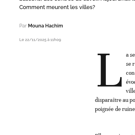
Comment meurent les villes?
Par
Mouna Hachim
Le 22/11/2025 à 11h09
L
a s
se 
con
évo
vil
disparaître au p
poignée de ruin