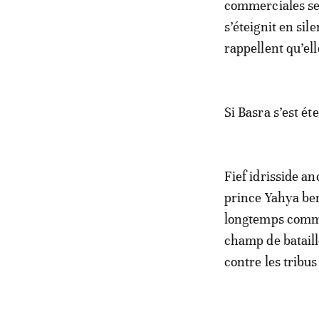
commerciales se 
s’éteignit en si
rappellent qu’ell
Si Basra s’est ét
Fief idrisside an
prince Yahya ben
longtemps comme 
champ de bataill
contre les tribu