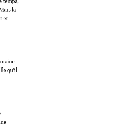
le temps,
Mais la
t et
ntaine:
lle qu’il
e
une