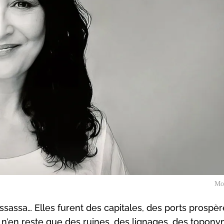
Mo
ssassa… Elles furent des capitales, des ports prospèr
il n’en reste que des ruines, des lignages, des topon