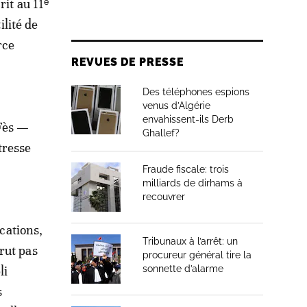
rit au 11ᵉ
ilité de
rce
REVUES DE PRESSE
Des téléphones espions
venus d’Algérie
envahissent-ils Derb
 Fès —
Ghallef?
tresse
.
Fraude fiscale: trois
milliards de dirhams à
recouvrer
ications,
Tribunaux à l’arrêt: un
rut pas
procureur général tire la
li
sonnette d’alarme
s