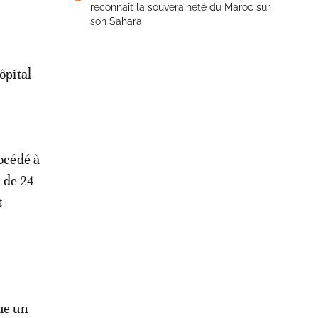
reconnaît la souveraineté du Maroc sur
son Sahara
ôpital
rocédé à
e de 24
t
ue un