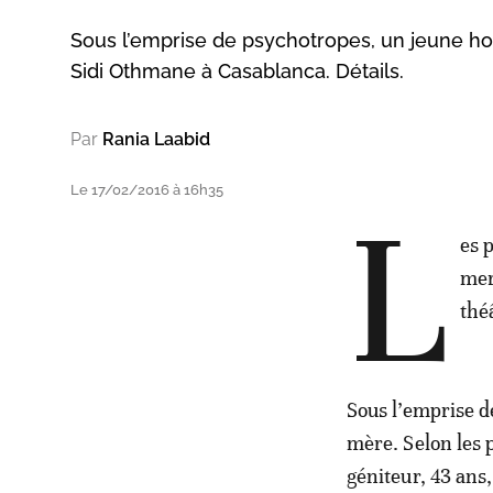
Sous l’emprise de psychotropes, un jeune h
Sidi Othmane à Casablanca. Détails.
Par
Rania Laabid
Le 17/02/2016 à 16h35
L
es 
mer
thé
Sous l’emprise d
mère. Selon les 
géniteur, 43 ans