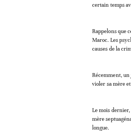
certain temps av
Rappelons que c
Maroc. Les psych
causes de la crim
Récemment, un j
violer sa mère e
Le mois dernier,
mère septuagénair
longue.