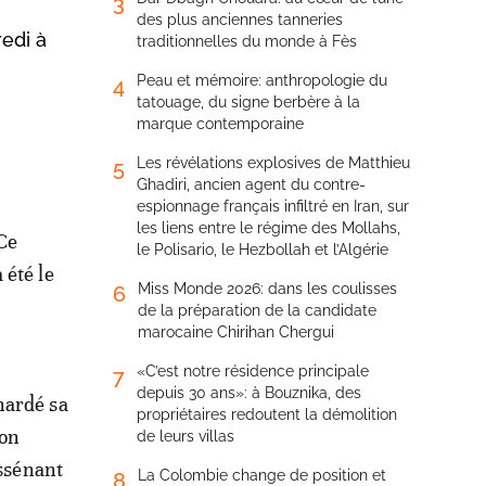
3
des plus anciennes tanneries
edi à
traditionnelles du monde à Fès
Peau et mémoire: anthropologie du
4
tatouage, du signe berbère à la
marque contemporaine
Les révélations explosives de Matthieu
5
Ghadiri, ancien agent du contre-
espionnage français infiltré en Iran, sur
les liens entre le régime des Mollahs,
Ce
le Polisario, le Hezbollah et l’Algérie
 été le
Miss Monde 2026: dans les coulisses
6
de la préparation de la candidate
marocaine Chirihan Chergui
«C’est notre résidence principale
7
depuis 30 ans»: à Bouznika, des
nardé sa
propriétaires redoutent la démolition
son
de leurs villas
assénant
La Colombie change de position et
8