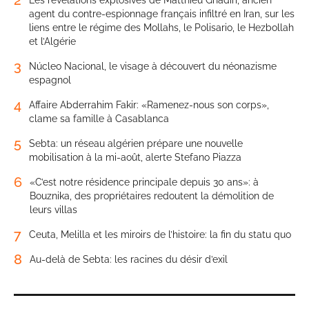
2
Les révélations explosives de Matthieu Ghadiri, ancien
agent du contre-espionnage français infiltré en Iran, sur les
liens entre le régime des Mollahs, le Polisario, le Hezbollah
et l’Algérie
3
Núcleo Nacional, le visage à découvert du néonazisme
espagnol
4
Affaire Abderrahim Fakir: «Ramenez-nous son corps»,
clame sa famille à Casablanca
5
Sebta: un réseau algérien prépare une nouvelle
mobilisation à la mi-août, alerte Stefano Piazza
6
«C’est notre résidence principale depuis 30 ans»: à
Bouznika, des propriétaires redoutent la démolition de
leurs villas
7
Ceuta, Melilla et les miroirs de l’histoire: la fin du statu quo
8
Au-delà de Sebta: les racines du désir d’exil