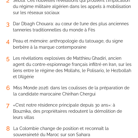
2
Sebta. Ces nouvelles révélations qui prouvent l’implication
du régime militaire algérien dans les appels à mobilisation
sur les réseaux sociaux
3
Dar Dbagh Chouara: au cœur de l’une des plus anciennes
tanneries traditionnelles du monde à Fès
4
Peau et mémoire: anthropologie du tatouage, du signe
berbère à la marque contemporaine
5
Les révélations explosives de Matthieu Ghadiri, ancien
agent du contre-espionnage français infiltré en Iran, sur les
liens entre le régime des Mollahs, le Polisario, le Hezbollah
et l’Algérie
6
Miss Monde 2026: dans les coulisses de la préparation de
la candidate marocaine Chirihan Chergui
7
«C’est notre résidence principale depuis 30 ans»: à
Bouznika, des propriétaires redoutent la démolition de
leurs villas
8
La Colombie change de position et reconnaît la
souveraineté du Maroc sur son Sahara