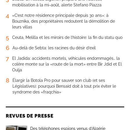
mobilisation à la mi-août, alerte Stefano Piazza
4
«C’est notre résidence principale depuis 30 ans»: à
Bouznika, des propriétaires redoutent la démolition de
leurs villas
5
Ceuta, Melilla et les miroirs de l’histoire: la fin du statu quo
6
Au-delà de Sebta: les racines du désir d’exil
7
El Jadida: accidents mortels, véhicules endommagés… la
colère monte sur la «route de la mort» entre Bir Jdid et El
Oulja
8
Élargir la Botola Pro pour sauver son club (et ses
Législatives): pourquoi Bensaïd doit à tout prix éviter le
syndrome des «fraqchia»
REVUES DE PRESSE
Des téléphones espions venus d’Algérie