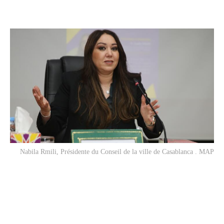
Nabila Rmili, Présidente du Conseil de la ville de Casablanca . MAP