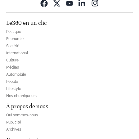
Opens in new wi
Le360 en un clic
Politique
Economie
Société
International
Culture
Médias
Automobile
People
Lifestyle
Nos chroniqueurs
À propos de nous
Qui sommes-nous
Publicité
Archives