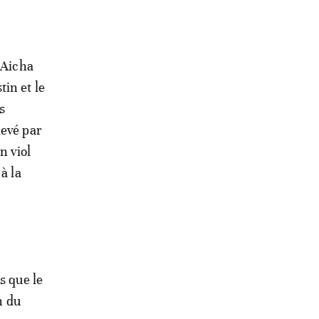
 Aicha
in et le
s
levé par
n viol
à la
s que le
n du