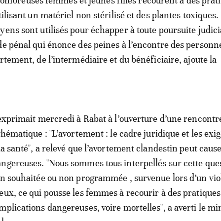
ombreuses femmes et jeunes filles recourent à des prat
tilisant un matériel non stérilisé et des plantes toxiques.
yens sont utilisés pour échapper à toute poursuite judici
de pénal qui énonce des peines à l’encontre des personn
rtement, de l’intermédiaire et du bénéficiaire, ajoute la
’exprimait mercredi à Rabat à l’ouverture d’une rencontr
thématique : "L’avortement : le cadre juridique et les exi
la santé", a relevé que l’avortement clandestin peut caus
ngereuses. "Nous sommes tous interpellés sur cette ques
on souhaitée ou non programmée , survenue lors d’un vio
eux, ce qui pousse les femmes à recourir à des pratique
mplications dangereuses, voire mortelles", a averti le min