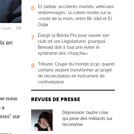
El Jadida: accidents mortels, véhicules
6
endommagés… la colère monte sur la
«route de la mort» entre Bir Jdid et El
Oulja
a Santé. . DR
Élargir la Botola Pro pour sauver son
7
club (et ses Législatives): pourquoi
ls en
Bensaïd doit à tout prix éviter le
syndrome des «fraqchia»
Tribune. Coupe du monde 2030: quand
8
certains veulent transformer un projet
de réconciliation en instrument de
confrontation
sae nous
REVUES DE PRESSE
 a
Dépression: l’autre crise
ntes" sur
qui pèse des milliards sur
l’économie