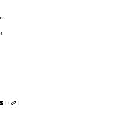
mes
es