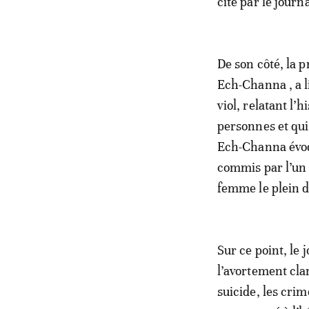
cité par le journa
De son côté, la 
Ech-Channa , a l
viol, relatant l’h
personnes et qui
Ech-Channa évoq
commis par l’un d
femme le plein d
Sur ce point, le 
l’avortement cla
suicide, les crim