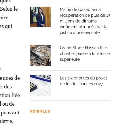
iques
 Selon le
Mairie de Casablanca:
récupération de plus de 13
aire
millions de dirhams
es qui
indûment attribués par la
justice à une avocate
Grand Stade Hassan II: le
chantier passe à la vitesse
supérieure
e
gences de
Les six priorités du projet
de loi de finances 2027
er des
tion liée
l ou de
s pouvant
VOIR PLUS
istre,