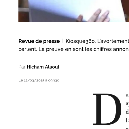
Revue de presse
Kiosque360. L’avortement 
parlent. La preuve en sont les chiffres annon
Par
Hicham Alaoui
Le 12/03/2015 à 09h30
D
a
a
d
l