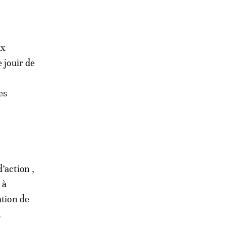
ux
 jouir de
es
’action ,
 à
ation de
.