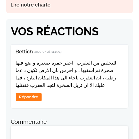
Lire notre charte
VOS RÉACTIONS
Bettich
2020-07-28 11:14:59
للتخلص من العقرب : احفر حفرة صغيرة و ضع فيها
صخرة ثم اسقيها ، و احرس بان الارض تكون داءما
رطبة ، ان العقرب تاجاء الى هذا المكان البارد ، فما
عليك الا ان تزيل الصخرة لتجد العقرب فتقتلها
Répondre
Commentaire