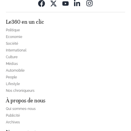
Opens in new wi
Le360 en un clic
Politique
Economie
Société
International
Culture
Médias
Automobile
People
Lifestyle
Nos chroniqueurs
À propos de nous
Qui sommes-nous
Publicité
Archives