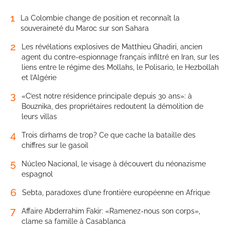
1
La Colombie change de position et reconnaît la
souveraineté du Maroc sur son Sahara
2
Les révélations explosives de Matthieu Ghadiri, ancien
agent du contre-espionnage français infiltré en Iran, sur les
liens entre le régime des Mollahs, le Polisario, le Hezbollah
et l’Algérie
3
«C’est notre résidence principale depuis 30 ans»: à
Bouznika, des propriétaires redoutent la démolition de
leurs villas
4
Trois dirhams de trop? Ce que cache la bataille des
chiffres sur le gasoil
5
Núcleo Nacional, le visage à découvert du néonazisme
espagnol
6
Sebta, paradoxes d’une frontière européenne en Afrique
7
Affaire Abderrahim Fakir: «Ramenez-nous son corps»,
clame sa famille à Casablanca