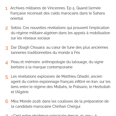
1
Archives militaires de Vincennes. Ep 5. Quand l’armée
française recensait des caïds marocains dans le Sahara
oriental
2
Sebta. Ces nouvelles révélations qui prouvent l’implication
du régime militaire algérien dans les appels à mobilisation
sur les réseaux sociaux
3
Dar Dbagh Chouara: au cœur de l’une des plus anciennes
tanneries traditionnelles du monde à Fès
4
Peau et mémoire: anthropologie du tatouage, du signe
berbère à la marque contemporaine
5
Les révélations explosives de Matthieu Ghadiri, ancien
agent du contre-espionnage français infiltré en Iran, sur les
liens entre le régime des Mollahs, le Polisario, le Hezbollah
et l’Algérie
6
Miss Monde 2026: dans les coulisses de la préparation de
la candidate marocaine Chirihan Chergui
7
«C’est notre résidence principale depuis 30 ans»: à