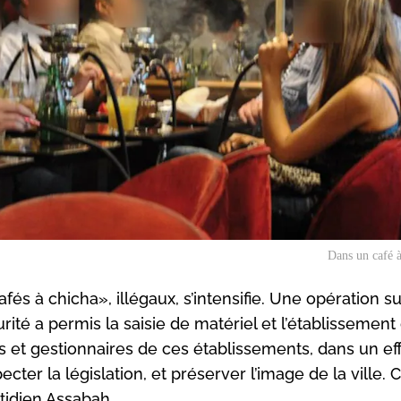
Dans un café 
fés à chicha», illégaux, s’intensifie. Une opération su
té a permis la saisie de matériel et l’établissement
s et gestionnaires de ces établissements, dans un ef
ecter la législation, et préserver l’image de la ville. 
otidien Assabah.