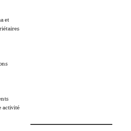
a et
riétaires
ions
ents
 activité