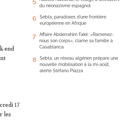
5
du néonazisme espagnol
Sebta, paradoxes d’une frontière
6
européenne en Afrique
Affaire Abderrahim Fakir: «Ramenez-
7
nous son corps», clame sa famille à
Casablanca
ek-end
ant
Sebta: un réseau algérien prépare une
8
nouvelle mobilisation à la mi-août,
alerte Stefano Piazza
credi 17
r les