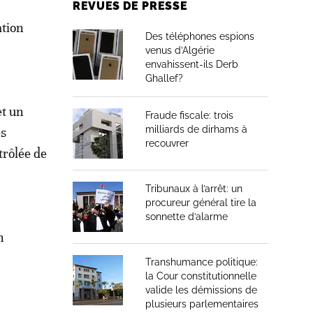
REVUES DE PRESSE
ation
Des téléphones espions
venus d’Algérie
envahissent-ils Derb
Ghallef?
et un
Fraude fiscale: trois
milliards de dirhams à
es
recouvrer
trôlée de
Tribunaux à l’arrêt: un
procureur général tire la
sonnette d’alarme
n
Transhumance politique:
la Cour constitutionnelle
valide les démissions de
plusieurs parlementaires