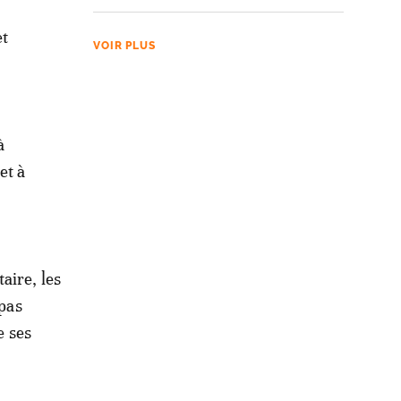
et
VOIR PLUS
à
et à
aire, les
 pas
e ses