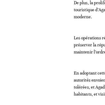
De plus, la prol
touristique d’Ag
moderne.
Les opérations r
préserver la réput
maintenir l’ordr
En adoptant cett
autorités envoien
tolérées, et Agad
habitants, et vis