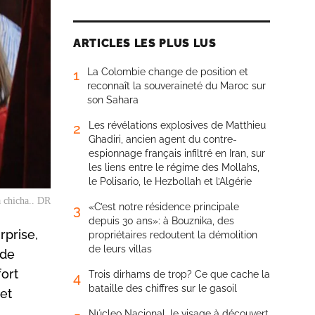
ARTICLES LES PLUS LUS
La Colombie change de position et
1
reconnaît la souveraineté du Maroc sur
son Sahara
Les révélations explosives de Matthieu
2
Ghadiri, ancien agent du contre-
espionnage français infiltré en Iran, sur
les liens entre le régime des Mollahs,
le Polisario, le Hezbollah et l’Algérie
à chicha.. DR
«C’est notre résidence principale
3
depuis 30 ans»: à Bouznika, des
rprise,
propriétaires redoutent la démolition
de leurs villas
 de
fort
Trois dirhams de trop? Ce que cache la
4
bataille des chiffres sur le gasoil
Cet
Núcleo Nacional, le visage à découvert