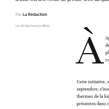
Par
La Rédaction
Le 16/09/2025 à 18h21
À
A
d
p
c
Cette initiative,
septembre, s’insc
thermes de la loi
présentes dans c