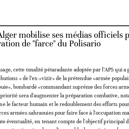
lger mobilise ses médias officiels 
ation de "farce" du Polisario
age, cette tonalité pétaradante adoptée par l’APS qui a p
ributions » de l’ex-«vizir» de la prétendue «armée popula
aouie», bombardé «commandant suprême des forces arm
 priorité sera d'augmenter la préparation combative, n
ne le facteur humain et le redoublement des efforts pou
orces armées sahraouies pour faire face à l'occupation m
oute éventualité, en tenant compte de l'objectif principal 