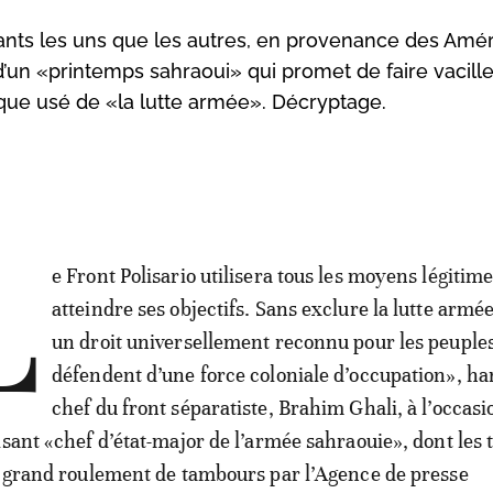
ants les uns que les autres, en provenance des Amér
’un «printemps sahraoui» qui promet de faire vacill
isque usé de «la lutte armée». Décryptage.
L
e Front Polisario utilisera tous les moyens légitim
atteindre ses objectifs. Sans exclure la lutte arm
un droit universellement reconnu pour les peuples
défendent d’une force coloniale d’occupation», ha
chef du front séparatiste, Brahim Ghali, à l’occas
isant «chef d’état-major de l’armée sahraouie», dont les
à grand roulement de tambours par l’Agence de presse