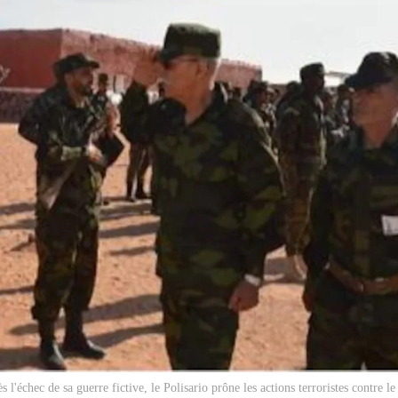
s l'échec de sa guerre fictive, le Polisario prône les actions terroristes contre 