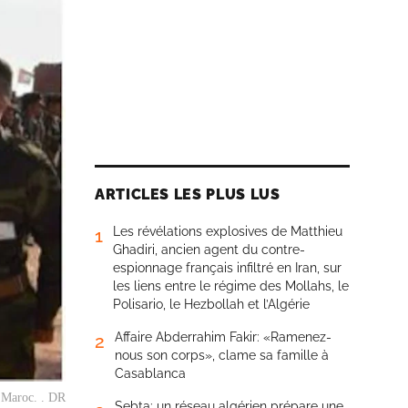
ARTICLES LES PLUS LUS
Les révélations explosives de Matthieu
1
Ghadiri, ancien agent du contre-
espionnage français infiltré en Iran, sur
les liens entre le régime des Mollahs, le
Polisario, le Hezbollah et l’Algérie
Affaire Abderrahim Fakir: «Ramenez-
2
nous son corps», clame sa famille à
Casablanca
le Maroc. . DR
Sebta: un réseau algérien prépare une