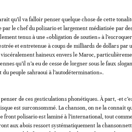
raît qu’il va falloir penser quelque chose de cette tonalit
ée par le chef du polisario et largement médiatisée par d
lement tenus à une «obligation de soutien» à l’escroquer
estrée et entretenue à coups de milliards de dollars par 
 viscéralement haineux envers le Maroc, particulièreme
nnes qu’il n’a eu de cesse de lorgner sous le faux slogan
t du peuple sahraoui à l’autodétermination».
 à penser de ces gesticulations phonétiques. À part, -et c’e
 disque est surconsommé. La chanson, on ne la connaît qu
le front polisario est laminé à l’international, tout co
front aux abois ressort systématiquement la chansonnett