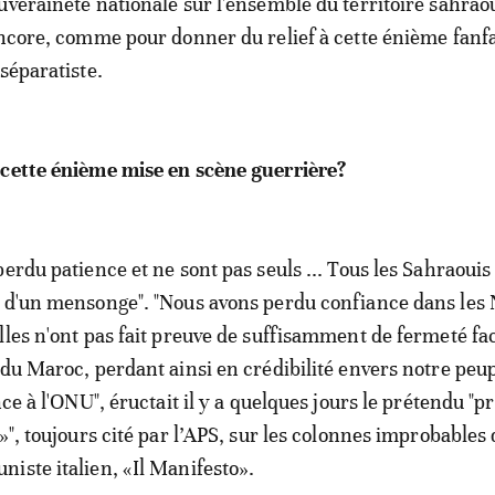
uveraineté nationale sur l'ensemble du territoire sahrao
encore, comme pour donner du relief à cette énième fan
séparatiste.
 cette énième mise en scène guerrière?
erdu patience et ne sont pas seuls ... Tous les Sahraouis
 d'un mensonge". "Nous avons perdu confiance dans les 
lles n'ont pas fait preuve de suffisamment de fermeté fa
 du Maroc, perdant ainsi en crédibilité envers notre peup
nce à l'ONU", éructait il y a quelques jours le prétendu "p
»", toujours cité par l’APS, sur les colonnes improbables
iste italien, «Il Manifesto».