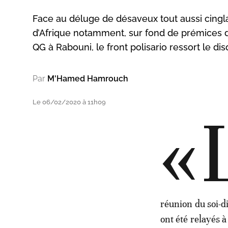
Face au déluge de désaveux tout aussi cingl
d’Afrique notamment, sur fond de prémices d
QG à Rabouni, le front polisario ressort le d
Par
M'Hamed Hamrouch
Le 06/02/2020 à 11h09
«
réunion du soi-d
ont été relayés 