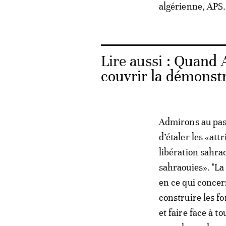
algérienne, APS.
Lire aussi :
Quand A
couvrir la démonstr
Admirons au pass
d’étaler les «att
libération sahr
sahraouies». "La
en ce qui concer
construire les f
et faire face à t