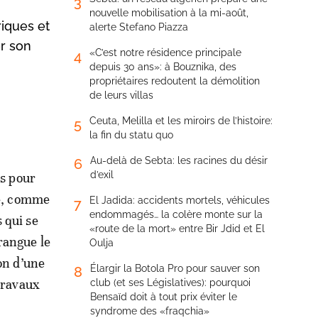
3
nouvelle mobilisation à la mi-août,
iques et
alerte Stefano Piazza
er son
«C’est notre résidence principale
4
depuis 30 ans»: à Bouznika, des
propriétaires redoutent la démolition
de leurs villas
Ceuta, Melilla et les miroirs de l’histoire:
5
la fin du statu quo
Au-delà de Sebta: les racines du désir
6
d’exil
es pour
ée, comme
El Jadida: accidents mortels, véhicules
7
endommagés… la colère monte sur la
 qui se
«route de la mort» entre Bir Jdid et El
rangue le
Oulja
ion d’une
Élargir la Botola Pro pour sauver son
8
 travaux
club (et ses Législatives): pourquoi
Bensaïd doit à tout prix éviter le
syndrome des «fraqchia»