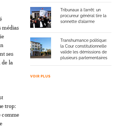
Tribunaux à l’arrêt: un
procureur général tire la
é
sonnette d’alarme
es médias
ie
Transhumance politique:
un
la Cour constitutionnelle
valide les démissions de
nt ses
plusieurs parlementaires
 de la
VOIR PLUS
st
e trop:
mme comme
e