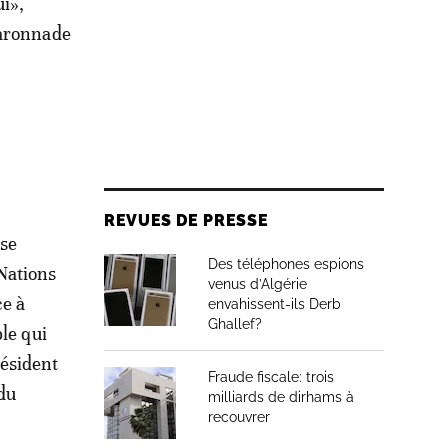
ui»,
faronnade
REVUES DE PRESSE
 se
Des téléphones espions
Nations
venus d’Algérie
ce à
envahissent-ils Derb
Ghallef?
le qui
résident
Fraude fiscale: trois
 du
milliards de dirhams à
recouvrer