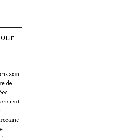
pour
ris soin
ire de
ées
otamment
r
arocaine
de