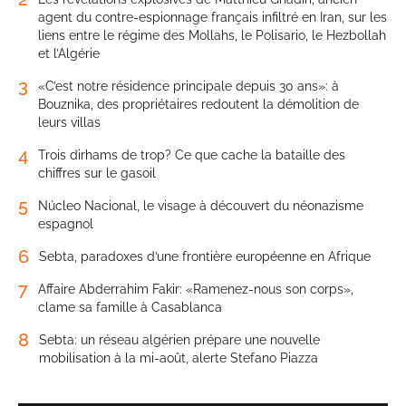
agent du contre-espionnage français infiltré en Iran, sur les
liens entre le régime des Mollahs, le Polisario, le Hezbollah
et l’Algérie
3
«C’est notre résidence principale depuis 30 ans»: à
Bouznika, des propriétaires redoutent la démolition de
leurs villas
4
Trois dirhams de trop? Ce que cache la bataille des
chiffres sur le gasoil
5
Núcleo Nacional, le visage à découvert du néonazisme
espagnol
6
Sebta, paradoxes d’une frontière européenne en Afrique
7
Affaire Abderrahim Fakir: «Ramenez-nous son corps»,
clame sa famille à Casablanca
8
Sebta: un réseau algérien prépare une nouvelle
mobilisation à la mi-août, alerte Stefano Piazza