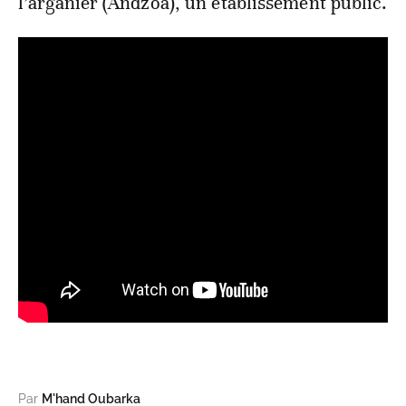
l’arganier (Andzoa), un établissement public.
Par
M'hand Oubarka