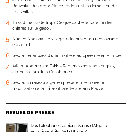
3
«C’est notre résidence principale depuis 30 ans»: à
Bouznika, des propriétaires redoutent la démolition de
leurs villas
4
Trois dirhams de trop? Ce que cache la bataille des
chiffres sur le gasoil
5
Núcleo Nacional, le visage à découvert du néonazisme
espagnol
6
Sebta, paradoxes d’une frontière européenne en Afrique
7
Affaire Abderrahim Fakir: «Ramenez-nous son corps»,
clame sa famille à Casablanca
8
Sebta: un réseau algérien prépare une nouvelle
mobilisation à la mi-août, alerte Stefano Piazza
REVUES DE PRESSE
Des téléphones espions venus d’Algérie
envahissent-ils Derb Ghallef?