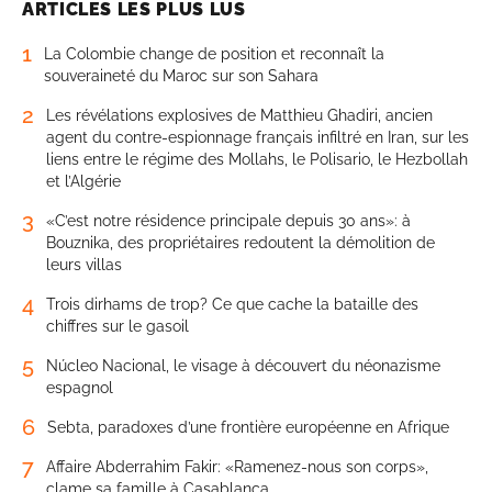
ARTICLES LES PLUS LUS
1
La Colombie change de position et reconnaît la
souveraineté du Maroc sur son Sahara
2
Les révélations explosives de Matthieu Ghadiri, ancien
agent du contre-espionnage français infiltré en Iran, sur les
liens entre le régime des Mollahs, le Polisario, le Hezbollah
et l’Algérie
3
«C’est notre résidence principale depuis 30 ans»: à
Bouznika, des propriétaires redoutent la démolition de
leurs villas
4
Trois dirhams de trop? Ce que cache la bataille des
chiffres sur le gasoil
5
Núcleo Nacional, le visage à découvert du néonazisme
espagnol
6
Sebta, paradoxes d’une frontière européenne en Afrique
7
Affaire Abderrahim Fakir: «Ramenez-nous son corps»,
clame sa famille à Casablanca