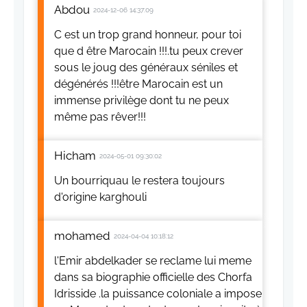
Abdou
2024-12-06 14:37:09
C est un trop grand honneur, pour toi
que d être Marocain !!!.tu peux crever
sous le joug des généraux séniles et
dégénérés !!!être Marocain est un
immense privilège dont tu ne peux
même pas rêver!!!
Hicham
2024-05-01 09:30:02
Un bourriquau le restera toujours
d'origine karghouli
mohamed
2024-04-04 10:18:12
l'Emir abdelkader se reclame lui meme
dans sa biographie officielle des Chorfa
Idrisside .la puissance coloniale a impose