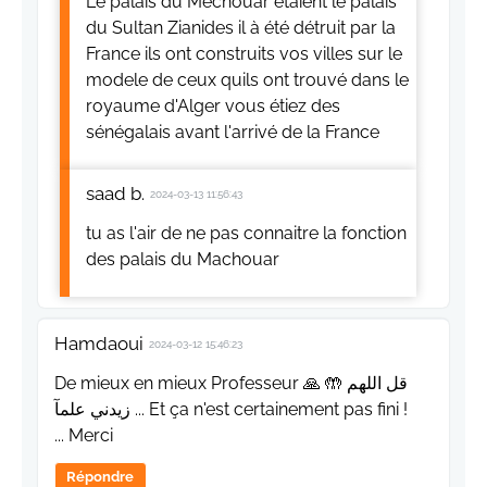
Le palais du Mechouar étaient le palais
du Sultan Zianides il à été détruit par la
France ils ont construits vos villes sur le
modele de ceux quils ont trouvé dans le
royaume d'Alger vous étiez des
sénégalais avant l'arrivé de la France
saad b.
2024-03-13 11:56:43
tu as l'air de ne pas connaitre la fonction
des palais du Machouar
Hamdaoui
2024-03-12 15:46:23
De mieux en mieux Professeur 🙏 🤲 قل اللهم
زيدني علمآ ... Et ça n'est certainement pas fini !
... Merci
Répondre