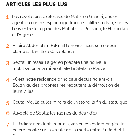
ARTICLES LES PLUS LUS
1
Les révélations explosives de Matthieu Ghadiri, ancien
agent du contre-espionnage français infiltré en Iran, sur les
liens entre le régime des Mollahs, le Polisario, le Hezbollah
et l’Algérie
2
Affaire Abderrahim Fakir: «Ramenez-nous son corps»,
clame sa famille à Casablanca
3
Sebta: un réseau algérien prépare une nouvelle
mobilisation à la mi-août, alerte Stefano Piazza
4
«C’est notre résidence principale depuis 30 ans»: à
Bouznika, des propriétaires redoutent la démolition de
leurs villas
5
Ceuta, Melilla et les miroirs de l’histoire: la fin du statu quo
6
Au-delà de Sebta: les racines du désir d’exil
7
El Jadida: accidents mortels, véhicules endommagés… la
colère monte sur la «route de la mort» entre Bir Jdid et El