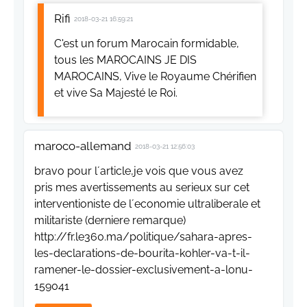
Rifi
2018-03-21 16:59:21
C'est un forum Marocain formidable,
tous les MAROCAINS JE DIS
MAROCAINS, Vive le Royaume Chérifien
et vive Sa Majesté le Roi.
maroco-allemand
2018-03-21 12:56:03
bravo pour l´article,je vois que vous avez
pris mes avertissements au serieux sur cet
interventioniste de l´economie ultraliberale et
militariste (derniere remarque)
http://fr.le360.ma/politique/sahara-apres-
les-declarations-de-bourita-kohler-va-t-il-
ramener-le-dossier-exclusivement-a-lonu-
159041