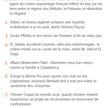
agent du contre-espionnage français infiltré en Iran, sur les
liens entre le régime des Mollahs, le Polisario, le Hezbollah
et l’Algérie
2
Sebta: un réseau algérien prépare une nouvelle
mobilisation à la mi-août, alerte Stefano Piazza
3
Ceuta, Melilla et les miroirs de l’histoire: la fin du statu quo
4
El Jadida: accidents mortels, véhicules endommagés… la
colère monte sur la «route de la mort» entre Bir Jdid et El
Oulja
5
Affaire Abderrahim Fakir: «Ramenez-nous son corps»,
clame sa famille à Casablanca
6
Élargir la Botola Pro pour sauver son club (et ses
Législatives): pourquoi Bensaïd doit à tout prix éviter le
syndrome des «fraqchia»
7
Tribune. Coupe du monde 2030: quand certains veulent
transformer un projet de réconciliation en instrument de
confrontation