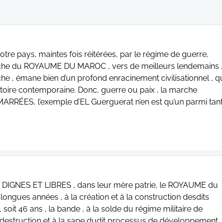
notre pays, maintes fois réitérées, par le régime de guerre,
marche du ROYAUME DU MAROC , vers de meilleurs lendemains 
rche , émane bien d’un profond enracinement civilisationnel , q
stoire contemporaine. Donc, guerre ou paix , la marche
ARRÉES, l’exemple d’EL Guerguerat n’en est qu’un parmi tan
is), DIGNES ET LIBRES , dans leur mère patrie, le ROYAUME du
ongues années , à la création et à la construction desdits
oit 46 ans , la bande , à la solde du régime militaire de
à la destruction et à la sape dudit processus de développement,