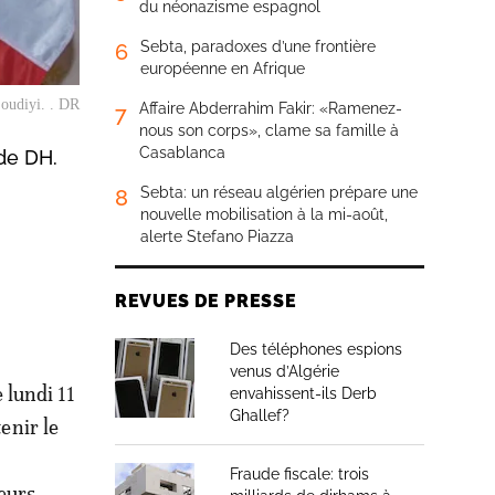
du néonazisme espagnol
Sebta, paradoxes d’une frontière
6
européenne en Afrique
Loudiyi. . DR
Affaire Abderrahim Fakir: «Ramenez-
7
nous son corps», clame sa famille à
Casablanca
de DH.
Sebta: un réseau algérien prépare une
8
nouvelle mobilisation à la mi-août,
alerte Stefano Piazza
REVUES DE PRESSE
Des téléphones espions
venus d’Algérie
 lundi 11
envahissent-ils Derb
Ghallef?
enir le
Fraude fiscale: trois
eurs