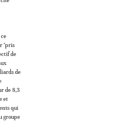
 cite
 ce
r "pris
ctif de
aux
liards de
e
ur de 8,3
e et
ents qui
du groupe