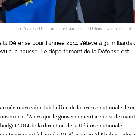
Jean-Yves Le Drian, ministre français de la Défense, avec Abdellatif 
la Défense pour l'année 2014 s’élève à 31 milliards 
revu à la hausse. Le département de la Défense est
armée marocaine fait la Une de la presse nationale de ce
novembre. "Alors que le gouvernement a choisi de maint
budget 2014 de la direction de la Défense nationale,
contrairement à l’année 2013", avance Al Khabar, "plusi