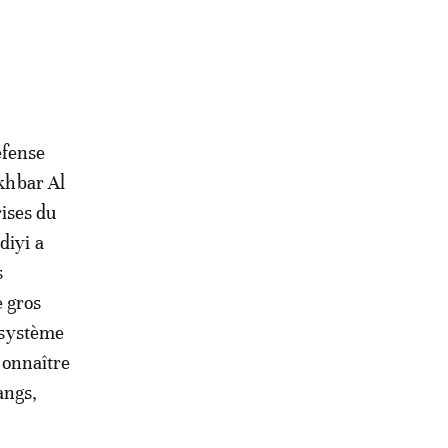
éfense
Akhbar Al
ises du
diyi a
s
e gros
r système
econnaître
angs,