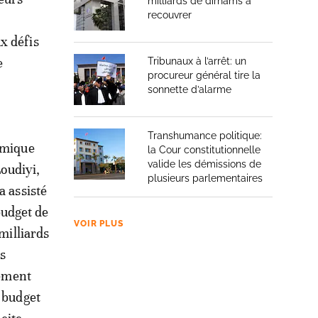
milliards de dirhams à
recouvrer
x défis
e
Tribunaux à l’arrêt: un
procureur général tire la
sonnette d’alarme
Transhumance politique:
nomique
la Cour constitutionnelle
valide les démissions de
Loudiyi,
plusieurs parlementaires
a assisté
budget de
VOIR PLUS
milliards
s
nement
e budget