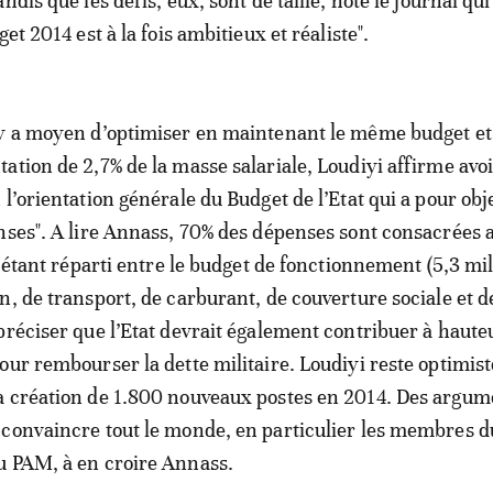
ndis que les défis, eux, sont de taille, note le journal qui
get 2014 est à la fois ambitieux et réaliste".
 y a moyen d’optimiser en maintenant le même budget et
ation de 2,7% de la masse salariale, Loudiyi affirme avoi
l’orientation générale du Budget de l’Etat qui a pour obje
nses". A lire Annass, 70% des dépenses sont consacrées 
e étant réparti entre le budget de fonctionnement (5,3 mil
n, de transport, de carburant, de couverture sociale et d
préciser que l’Etat devrait également contribuer à haute
our rembourser la dette militaire. Loudiyi reste optimist
a création de 1.800 nouveaux postes en 2014. Des argum
convaincre tout le monde, en particulier les membres 
u PAM, à en croire Annass.