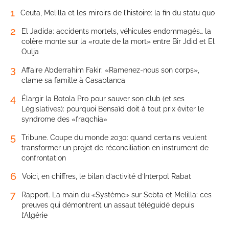
1
Ceuta, Melilla et les miroirs de l’histoire: la fin du statu quo
2
El Jadida: accidents mortels, véhicules endommagés… la
colère monte sur la «route de la mort» entre Bir Jdid et El
Oulja
3
Affaire Abderrahim Fakir: «Ramenez-nous son corps»,
clame sa famille à Casablanca
4
Élargir la Botola Pro pour sauver son club (et ses
Législatives): pourquoi Bensaïd doit à tout prix éviter le
syndrome des «fraqchia»
5
Tribune. Coupe du monde 2030: quand certains veulent
transformer un projet de réconciliation en instrument de
confrontation
6
Voici, en chiffres, le bilan d’activité d’Interpol Rabat
7
Rapport. La main du «Système» sur Sebta et Melilla: ces
preuves qui démontrent un assaut téléguidé depuis
l’Algérie