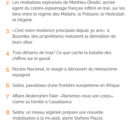
2
Les révélations explosives de Matthieu Ghadiri, ancien
agent du contre-espionnage français infiltré en Iran, sur les
liens entre le régime des Mollahs, le Polisario, le Hezbollah
et l’Algérie
3
«C’est notre résidence principale depuis 30 ans»: à
Bouznika, des propriétaires redoutent la démolition de
leurs villas
4
Trois dirhams de trop? Ce que cache la bataille des
chiffres sur le gasoil
5
Núcleo Nacional, le visage à découvert du néonazisme
espagnol
6
Sebta, paradoxes d’une frontière européenne en Afrique
7
Affaire Abderrahim Fakir: «Ramenez-nous son corps»,
clame sa famille à Casablanca
8
Sebta: un réseau algérien prépare une nouvelle
mobilisation à la mi-août, alerte Stefano Piazza