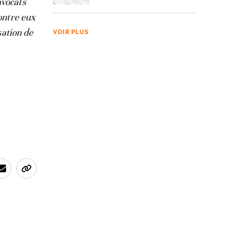
avocats
ontre eux
sation de
VOIR PLUS