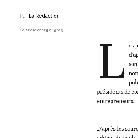
Par
La Rédaction
Le 22/10/2025 à 19h13
L
es 
d’a
son
not
pub
présidents de c
entrepreneurs.
D’après les sour
édition du jeudi 