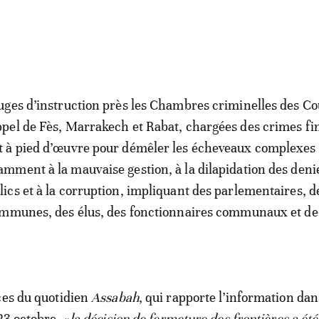
juges d’instruction près les Chambres criminelles des Co
ppel de Fès, Marrakech et Rabat, chargées des crimes fi
t à pied d’œuvre pour démêler les écheveaux complexes r
amment à la mauvaise gestion, à la dilapidation des deni
lics et à la corruption, impliquant des parlementaires, d
ommunes, des élus, des fonctionnaires communaux et de
ces du quotidien
Assabah
, qui rapporte l’information da
23 octobre, «
la décision de fermeture des frontières a été