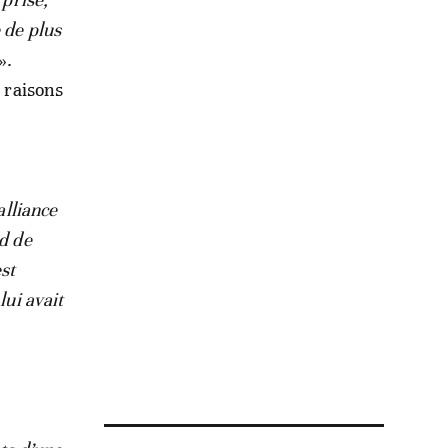
 de plus
».
s raisons
alliance
ud de
est
lui avait