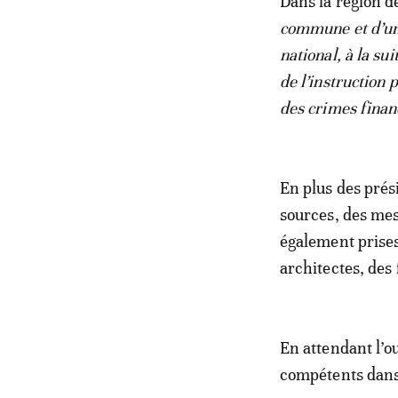
Dans la région de
commune et d’un c
national, à la su
de l’instruction
des crimes finan
En plus des pré
sources, des mesu
également prises
architectes, des
En attendant l’o
compétents dans 