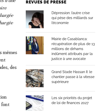
ts d’une
REVUES DE PRESSE
oire
Dépression: l’autre crise
chargée
qui pèse des milliards sur
chargée
l’économie
Mairie de Casablanca:
récupération de plus de 13
millions de dirhams
les mêmes
indûment attribués par la
justice à une avocate
ent
udes, des
Grand Stade Hassan II: le
chantier passe à la vitesse
supérieure
tion
Les six priorités du projet
de loi de finances 2027
 font