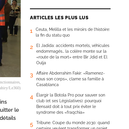
ARTICLES LES PLUS LUS
Ceuta, Melilla et les miroirs de l’histoire:
1
la fin du statu quo
El Jadida: accidents mortels, véhicules
2
endommagés… la colère monte sur la
«route de la mort» entre Bir Jdid et El
Oulja
Affaire Abderrahim Fakir: «Ramenez-
3
nous son corps», clame sa famille à
nctionnaires,
Casablanca
Tahiry/Le360)
Élargir la Botola Pro pour sauver son
4
club (et ses Législatives): pourquoi
ins
Bensaïd doit à tout prix éviter le
itter le
syndrome des «fraqchia»
détails
Tribune. Coupe du monde 2030: quand
5
certains veulent transformer un projet