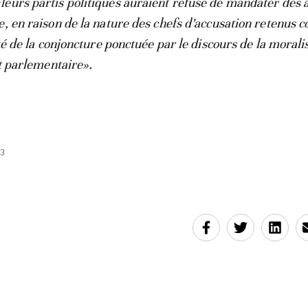
«leurs partis politiques auraient refusé de mandater des 
e, en raison de la nature des chefs d’accusation retenus c
ité de la conjoncture ponctuée par le discours de la morali
et parlementaire».
13