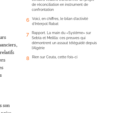
de réconciliation en instrument de
confrontation
Voici, en chiffres, le bilan d’activité
6
d’Interpol Rabat
Rapport. La main du «Système» sur
7
urs
Sebta et Melilla: ces preuves qui
démontrent un assaut téléguidé depuis
nanciers,
l’Algérie
elatifs
Rien sur Ceuta, cette fois-ci
8
ers
es
s
ns son
 prise,