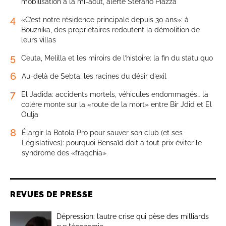
mobilisation à la mi-août, alerte Stefano Piazza
4
«C’est notre résidence principale depuis 30 ans»: à
Bouznika, des propriétaires redoutent la démolition de
leurs villas
5
Ceuta, Melilla et les miroirs de l’histoire: la fin du statu quo
6
Au-delà de Sebta: les racines du désir d’exil
7
El Jadida: accidents mortels, véhicules endommagés… la
colère monte sur la «route de la mort» entre Bir Jdid et El
Oulja
8
Élargir la Botola Pro pour sauver son club (et ses
Législatives): pourquoi Bensaïd doit à tout prix éviter le
syndrome des «fraqchia»
REVUES DE PRESSE
Dépression: l’autre crise qui pèse des milliards