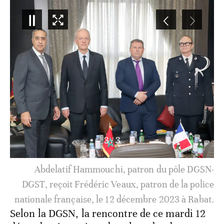
3
/
3
Abdelatif Hammouchi, patron du pôle DGSN-
DGST, reçoit Frédéric Veaux, patron de la police
nationale française, le 12 décembre 2023 à Rabat.
Selon la DGSN, la rencontre de ce mardi 12