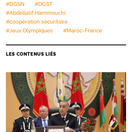
#
DGSN
#
DGST
#
Abdellatif Hammouchi
#
coopération sécuritaire
#
Jeux Olympiques
#
Maroc-France
LES CONTENUS LIÉS