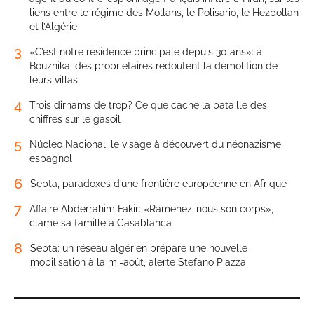
liens entre le régime des Mollahs, le Polisario, le Hezbollah
et l’Algérie
3
«C’est notre résidence principale depuis 30 ans»: à
Bouznika, des propriétaires redoutent la démolition de
leurs villas
4
Trois dirhams de trop? Ce que cache la bataille des
chiffres sur le gasoil
5
Núcleo Nacional, le visage à découvert du néonazisme
espagnol
6
Sebta, paradoxes d’une frontière européenne en Afrique
7
Affaire Abderrahim Fakir: «Ramenez-nous son corps»,
clame sa famille à Casablanca
8
Sebta: un réseau algérien prépare une nouvelle
mobilisation à la mi-août, alerte Stefano Piazza