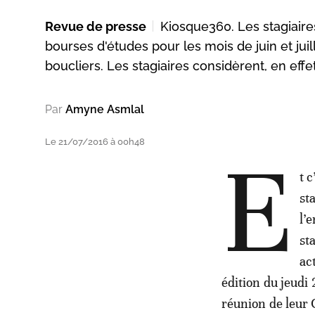
Revue de presse
Kiosque360. Les stagiaire
bourses d'études pour les mois de juin et juill
boucliers. Les stagiaires considèrent, en eff
Par
Amyne Asmlal
Le 21/07/2016 à 00h48
E
t 
st
l’
st
ac
édition du jeudi 
réunion de leur 