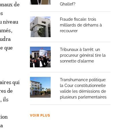
ionaux de
Ghallef?
es
Fraude fiscale: trois
u niveau
milliards de dirhams à
ommés,
recouvrer
audra
ce que
Tribunaux à l’arrêt: un
procureur général tire la
sonnette d’alarme
Transhumance politique:
aires qui
la Cour constitutionnelle
res de
valide les démissions de
plusieurs parlementaires
 ils
tion
VOIR PLUS
la