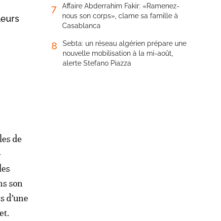
Affaire Abderrahim Fakir: «Ramenez-
7
nous son corps», clame sa famille à
leurs
Casablanca
Sebta: un réseau algérien prépare une
8
nouvelle mobilisation à la mi-août,
alerte Stefano Piazza
les de
-
des
ns son
rs d’une
et.