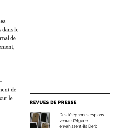
des
 dans le
urnal de
nement,
-
ement de
our le
REVUES DE PRESSE
Des téléphones espions
venus d’Algérie
envahissent-ils Derb