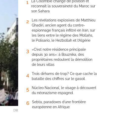
La Colombie change de position et
1
reconnaît la souveraineté du Maroc sur
son Sahara
Les révélations explosives de Matthieu
2
Ghadiri, ancien agent du contre-
espionnage français infiltré en Iran, sur
les liens entre le régime des Mollahs,
le Polisario, le Hezbollah et l’Algérie
«C’est notre résidence principale
3
depuis 30 ans»: à Bouznika, des
propriétaires redoutent la démolition
de leurs villas
Trois dirhams de trop? Ce que cache la
4
bataille des chiffres sur le gasoil
Núcleo Nacional, le visage à découvert
5
du néonazisme espagnol
Sebta, paradoxes d’une frontière
6
européenne en Afrique
DR