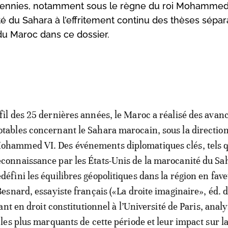
cennies, notamment sous le règne du roi Mohammed
du Sahara à l’effritement continu des thèses sépara
du Maroc dans ce dossier.
 fil des 25 dernières années, le Maroc a réalisé des avan
otables concernant le Sahara marocain, sous la direction
ohammed VI. Des événements diplomatiques clés, tels q
econnaissance par les États-Unis de la marocanité du Sa
edéfini les équilibres géopolitiques dans la région en fav
snard, essayiste français («La droite imaginaire», éd. d
nt en droit constitutionnel à l’Université de Paris, analy
es plus marquants de cette période et leur impact sur la