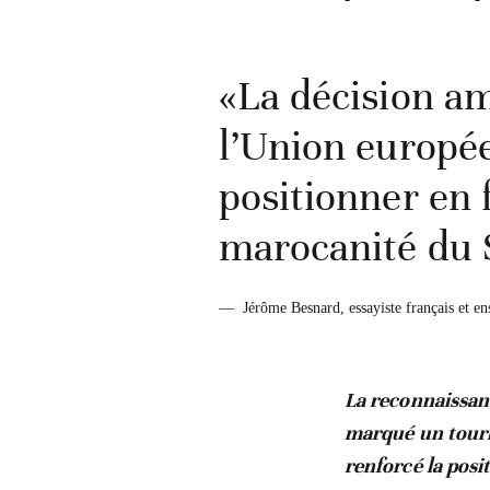
«La décision am
l’Union europée
positionner en 
marocanité du 
—
Jérôme Besnard, essayiste français et ens
La reconnaissanc
marqué un tourn
renforcé la pos