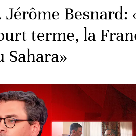
. Jérôme Besnard: 
ourt terme, la Fran
u Sahara»