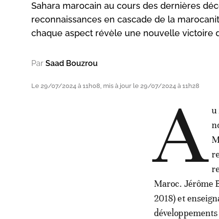
Sahara marocain au cours des dernières dé
reconnaissances en cascade de la marocanité 
chaque aspect révèle une nouvelle victoire 
Par
Saad Bouzrou
Le 29/07/2024 à 11h08, mis à jour le 29/07/2024 à 11h28
A
u
n
M
r
r
Maroc. Jérôme Be
2018) et enseigna
développements l