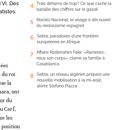
 VI. Des
Trois dirhams de trop? Ce que cache la
4
bataille des chiffres sur le gasoil
tistes,
Núcleo Nacional, le visage à découvert
5
du néonazisme espagnol
Sebta, paradoxes d’une frontière
6
européenne en Afrique
Affaire Abderrahim Fakir: «Ramenez-
7
nous son corps», clame sa famille à
Casablanca
cées
 du roi
Sebta: un réseau algérien prépare une
8
nouvelle mobilisation à la mi-août,
ue la
alerte Stefano Piazza
hara, ont
eur du
u Cerf,
se les
 position