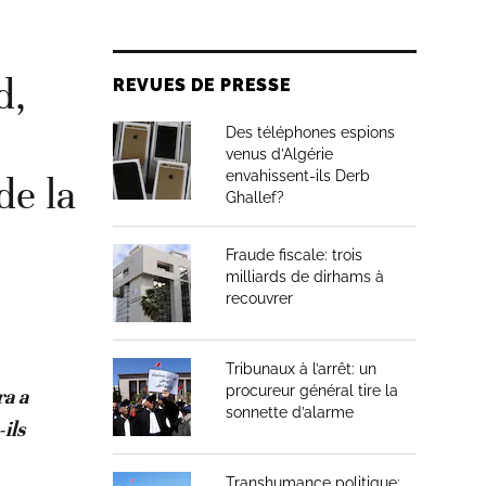
d,
REVUES DE PRESSE
Des téléphones espions
venus d’Algérie
envahissent-ils Derb
de la
Ghallef?
Fraude fiscale: trois
milliards de dirhams à
recouvrer
Tribunaux à l’arrêt: un
procureur général tire la
ra a
sonnette d’alarme
ils
Transhumance politique: