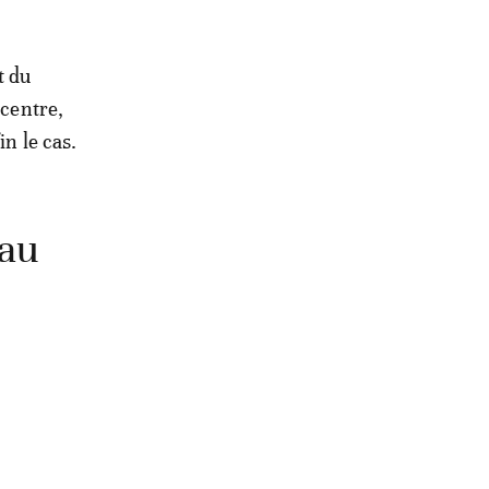
t du
 centre,
in le cas.
 au