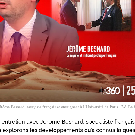
rôme Besnard, essayiste français et enseignant à l’Université de Paris. (W. Bel
t entretien avec Jérôme Besnard, spécialiste françai
us explorons les développements qu’a connus la ques