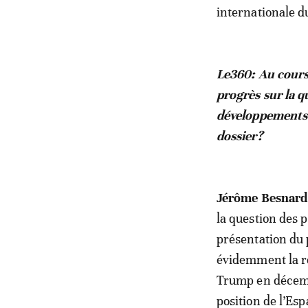
internationale 
Le360: Au cours
progrès sur la q
développements 
dossier?
Jérôme Besnard
la question des p
présentation du
évidemment la r
Trump en décembr
position de l’Es