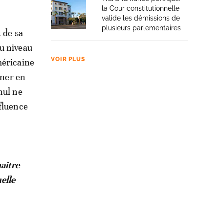
la Cour constitutionnelle
valide les démissions de
plusieurs parlementaires
 de sa
au niveau
VOIR PLUS
méricaine
nner en
nul ne
nfluence
naître
elle