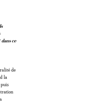
ds
s
 dans ce
alité de
d la
 puis
tration
a