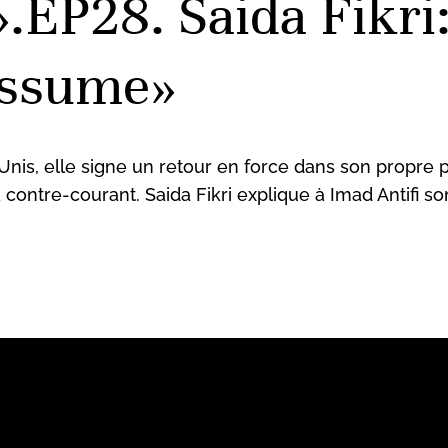
».EP28. Saida Fikr
’assume»
-Unis, elle signe un retour en force dans son propr
à contre-courant. Saida Fikri explique à Imad Antifi 