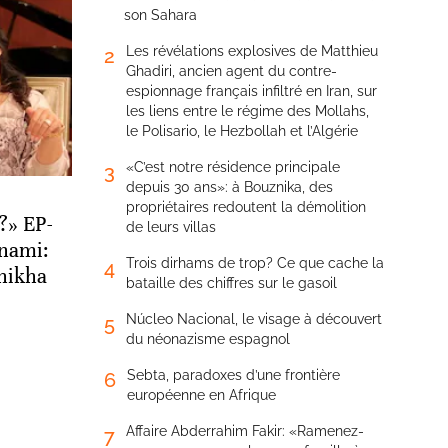
son Sahara
Les révélations explosives de Matthieu
2
Ghadiri, ancien agent du contre-
espionnage français infiltré en Iran, sur
les liens entre le régime des Mollahs,
le Polisario, le Hezbollah et l’Algérie
«C’est notre résidence principale
3
depuis 30 ans»: à Bouznika, des
propriétaires redoutent la démolition
?» EP-
de leurs villas
nami:
Trois dirhams de trop? Ce que cache la
4
Chikha
bataille des chiffres sur le gasoil
Núcleo Nacional, le visage à découvert
5
du néonazisme espagnol
Sebta, paradoxes d’une frontière
6
européenne en Afrique
Affaire Abderrahim Fakir: «Ramenez-
7