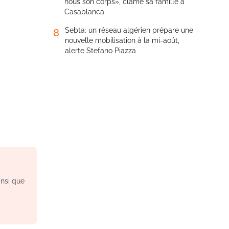
nous son corps», clame sa famille à
Casablanca
Sebta: un réseau algérien prépare une
8
nouvelle mobilisation à la mi-août,
alerte Stefano Piazza
insi que