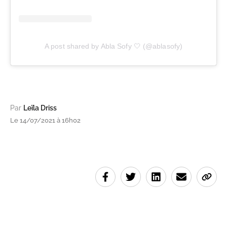
A post shared by Abla Sofy 🤍 (@ablasofy)
Par
Leïla Driss
Le 14/07/2021 à 16h02