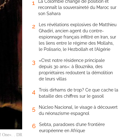
La Colombie change de position et
1
reconnaît la souveraineté du Maroc sur
son Sahara
Les révélations explosives de Matthieu
2
Ghadiri, ancien agent du contre-
espionnage français infiltré en Iran, sur
les liens entre le régime des Mollahs,
le Polisario, le Hezbollah et l’Algérie
«C’est notre résidence principale
3
depuis 30 ans»: à Bouznika, des
propriétaires redoutent la démolition
de leurs villas
Trois dirhams de trop? Ce que cache la
4
bataille des chiffres sur le gasoil
Núcleo Nacional, le visage à découvert
5
du néonazisme espagnol
Sebta, paradoxes d’une frontière
6
européenne en Afrique
f One». . DR