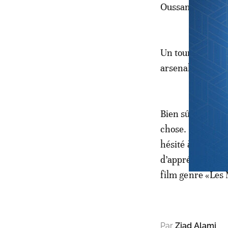
Oussama Ben Lade
Un tournage pour
arsenal de guerr
Bien sûr, cette m
chose. Hier same
hésité à faire le
d’apprécier la ha
film genre «Les 
Par
Ziad Alami