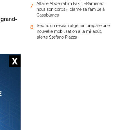
Affaire Abderrahim Fakir: «Ramenez-
7
nous son corps», clame sa famille à
Casablanca
 grand-
Sebta: un réseau algérien prépare une
8
nouvelle mobilisation à la mi-août,
alerte Stefano Piazza
vril, au
calement
es,
«Army of
ccurrence
 Qaïda