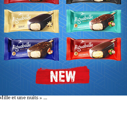
n, mort lors de cette opération.
 lequel les Forces armées royales ont mobilisé un vérit
e, dont des chars dernier cri et des hélicoptères.
ission n’est pas de tout repos. Nicolas Cage en sait quel
di était un day-off pour le héros de «Army of One» qui n
 déplacement chez "Caftan 2015", histoire de déstresser e
ute couture marocaine. Peut-être cela lui donnera-t-il l’
Mille et une nuits » …