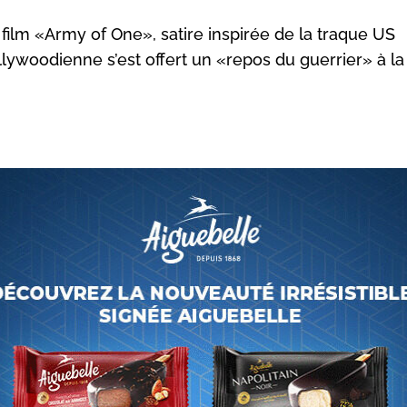
ilm «Army of One», satire inspirée de la traque US
lywoodienne s’est offert un «repos du guerrier» à la
icolas Cage a créé la surprise en s’invitant, hier soir, 11 a
«Caftan 2015», placée cette année sous le thème «Musi
vôtre»! Un événement haut en couleurs et mélodies local
rehaussé par la présence de cette sommité d’Hollywood,
présente à Marrakech pour les besoins du tournage de 
trage satirique est inspiré d’une histoire réelle, en l’o
es terroristes les plus recherchés au monde, le chef d’Al