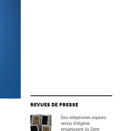
able
que
’a pas
t
idée d’un
REVUES DE PRESSE
Des téléphones espions
venus d’Algérie
envahissent-ils Derb