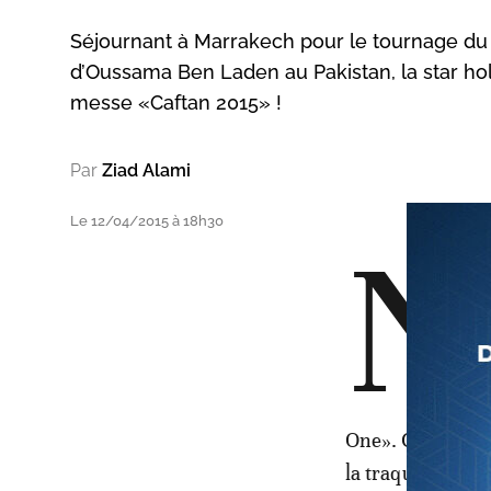
Séjournant à Marrakech pour le tournage du f
d’Oussama Ben Laden au Pakistan, la star hol
messe «Caftan 2015» !
Par
Ziad Alami
Le 12/04/2015 à 18h30
N
One». Ce long-mé
la traque d'un d