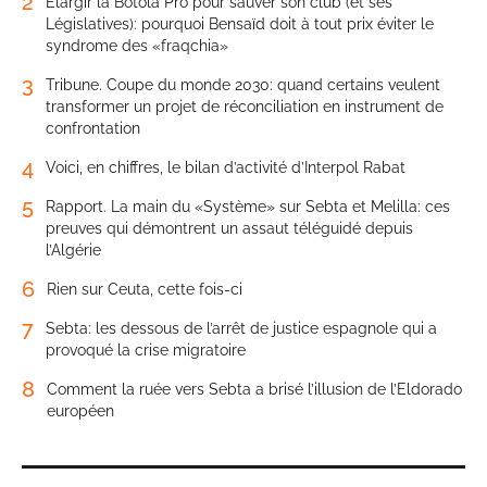
2
Élargir la Botola Pro pour sauver son club (et ses
Législatives): pourquoi Bensaïd doit à tout prix éviter le
syndrome des «fraqchia»
3
Tribune. Coupe du monde 2030: quand certains veulent
transformer un projet de réconciliation en instrument de
confrontation
4
Voici, en chiffres, le bilan d’activité d’Interpol Rabat
5
Rapport. La main du «Système» sur Sebta et Melilla: ces
preuves qui démontrent un assaut téléguidé depuis
l’Algérie
6
Rien sur Ceuta, cette fois-ci
7
Sebta: les dessous de l’arrêt de justice espagnole qui a
provoqué la crise migratoire
8
Comment la ruée vers Sebta a brisé l’illusion de l’Eldorado
européen