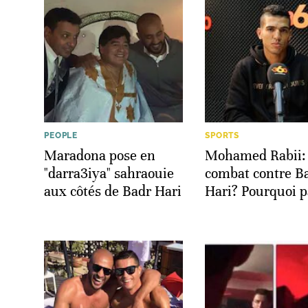
PEOPLE
SPORTS
Maradona pose en
Mohamed Rabii:
"darra3iya" sahraouie
combat contre B
aux côtés de Badr Hari
Hari? Pourquoi p