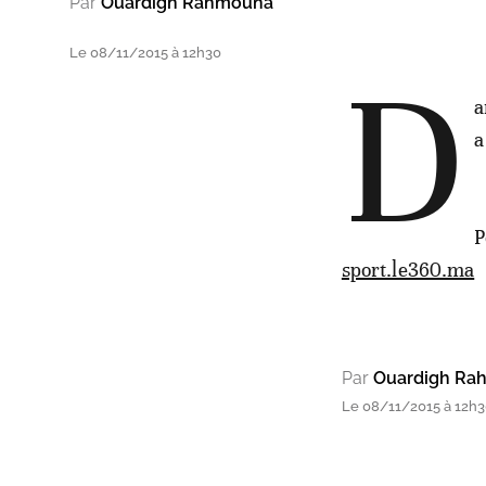
Par
Ouardigh Rahmouna
Le 08/11/2015 à 12h30
D
a
a
P
sport.le360.ma
Par
Ouardigh Ra
Le 08/11/2015 à 12h