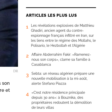
ARTICLES LES PLUS LUS
Les révélations explosives de Matthieu
1
Ghadiri, ancien agent du contre-
espionnage français infiltré en Iran, sur
les liens entre le régime des Mollahs, le
Polisario, le Hezbollah et l’Algérie
Affaire Abderrahim Fakir: «Ramenez-
2
nous son corps», clame sa famille à
Casablanca
DR
Sebta: un réseau algérien prépare une
3
nouvelle mobilisation à la mi-août,
s son
alerte Stefano Piazza
re et
«C’est notre résidence principale
4
depuis 30 ans»: à Bouznika, des
propriétaires redoutent la démolition
de leurs villas