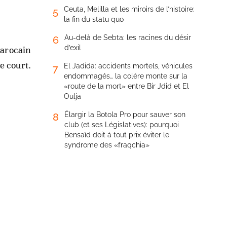
Ceuta, Melilla et les miroirs de l’histoire:
5
la fin du statu quo
Au-delà de Sebta: les racines du désir
6
d’exil
marocain
de court.
El Jadida: accidents mortels, véhicules
7
endommagés… la colère monte sur la
«route de la mort» entre Bir Jdid et El
Oulja
Élargir la Botola Pro pour sauver son
8
club (et ses Législatives): pourquoi
Bensaïd doit à tout prix éviter le
syndrome des «fraqchia»