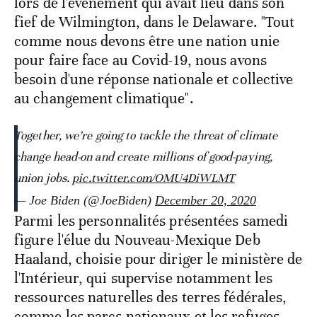
lors de l'événement qui avait lieu dans son
fief de Wilmington, dans le Delaware. "Tout
comme nous devons être une nation unie
pour faire face au Covid-19, nous avons
besoin d'une réponse nationale et collective
au changement climatique".
Together, we’re going to tackle the threat of climate
change head-on and create millions of good-paying,
union jobs.
pic.twitter.com/OMU4DiWLMT
— Joe Biden (@JoeBiden)
December 20, 2020
Parmi les personnalités présentées samedi
figure l'élue du Nouveau-Mexique Deb
Haaland, choisie pour diriger le ministère de
l'Intérieur, qui supervise notamment les
ressources naturelles des terres fédérales,
comme les parcs nationaux et les refuges