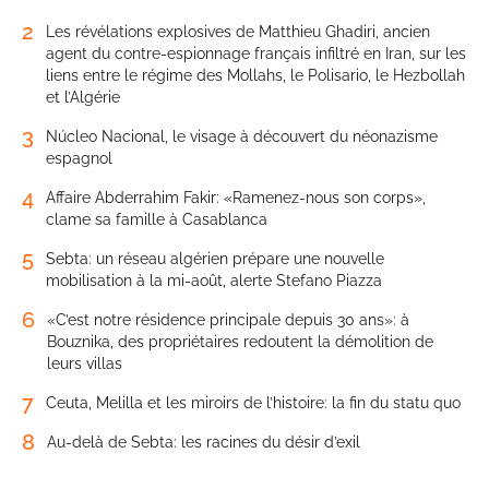
2
Les révélations explosives de Matthieu Ghadiri, ancien
agent du contre-espionnage français infiltré en Iran, sur les
liens entre le régime des Mollahs, le Polisario, le Hezbollah
et l’Algérie
3
Núcleo Nacional, le visage à découvert du néonazisme
espagnol
4
Affaire Abderrahim Fakir: «Ramenez-nous son corps»,
clame sa famille à Casablanca
5
Sebta: un réseau algérien prépare une nouvelle
mobilisation à la mi-août, alerte Stefano Piazza
6
«C’est notre résidence principale depuis 30 ans»: à
Bouznika, des propriétaires redoutent la démolition de
leurs villas
7
Ceuta, Melilla et les miroirs de l’histoire: la fin du statu quo
8
Au-delà de Sebta: les racines du désir d’exil