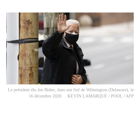
Le président élu Joe Biden, dans son fief de Wilmington (Delaware), le
16 décembre 2020. . KEVIN LAMARQUE / POOL / AFP