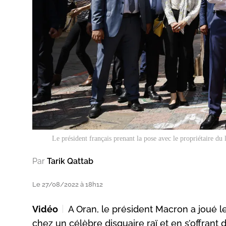
Le président français prenant la pose avec le propriétaire 
Par
Tarik Qattab
Le 27/08/2022 à 18h12
Vidéo
A Oran, le président Macron a joué l
chez un célèbre disquaire raï et en s’offran