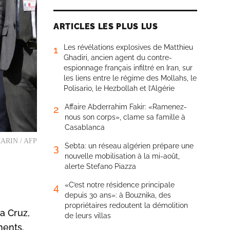
ARTICLES LES PLUS LUS
Les révélations explosives de Matthieu
1
Ghadiri, ancien agent du contre-
espionnage français infiltré en Iran, sur
les liens entre le régime des Mollahs, le
Polisario, le Hezbollah et l’Algérie
Affaire Abderrahim Fakir: «Ramenez-
2
nous son corps», clame sa famille à
Casablanca
c MARIN / AFP
Sebta: un réseau algérien prépare une
3
nouvelle mobilisation à la mi-août,
alerte Stefano Piazza
«C’est notre résidence principale
4
depuis 30 ans»: à Bouznika, des
propriétaires redoutent la démolition
a Cruz,
de leurs villas
ments.