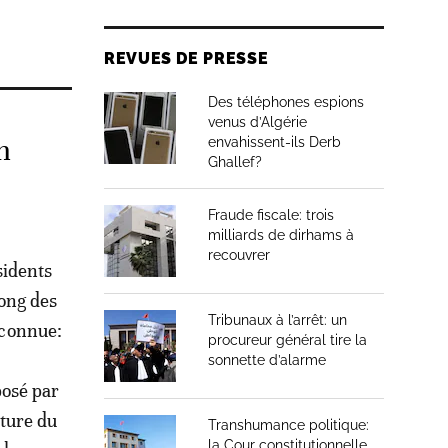
REVUES DE PRESSE
Des téléphones espions
venus d’Algérie
n
envahissent-ils Derb
Ghallef?
Fraude fiscale: trois
milliards de dirhams à
recouvrer
sidents
long des
Tribunaux à l’arrêt: un
n connue:
procureur général tire la
sonnette d’alarme
posé par
ature du
Transhumance politique:
la Cour constitutionnelle