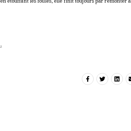
en étouffant les foules, elle finit toujours par remonter à
12