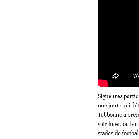
Signe très parti
une junte qui dé
Tebboune a préfé
voir huer, ou lyn
stades de footbal