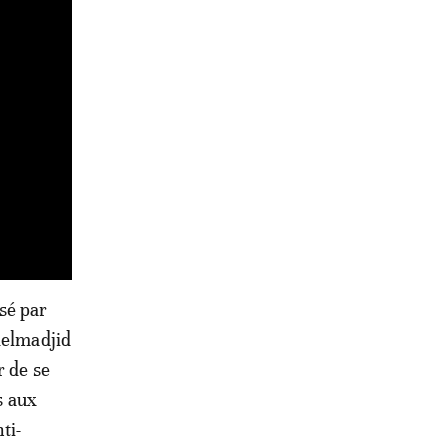
sé par
delmadjid
r de se
s aux
ti-