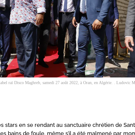
du label raï Disco Maghreb, samedi 27 août 2022, à Oran, en Algérie. . Ludovi
es stars en se rendant au sanctuaire chrétien de Sant
t des bains de foule, même s’il a été malmené par mo