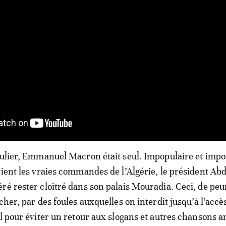
culier, Emmanuel Macron était seul. Impopulaire et impo
tient les vraies commandes de l’Algérie, le président Ab
ré rester cloîtré dans son palais Mouradia. Ceci, de peu
cher, par des foules auxquelles on interdit jusqu’à l’accè
l pour éviter un retour aux slogans et autres chansons an