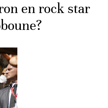
n en rock star
bboune?