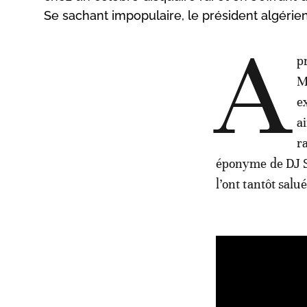
Se sachant impopulaire, le président algérien,
A
p
M
ex
a
r
éponyme de DJ Sn
l’ont tantôt salu