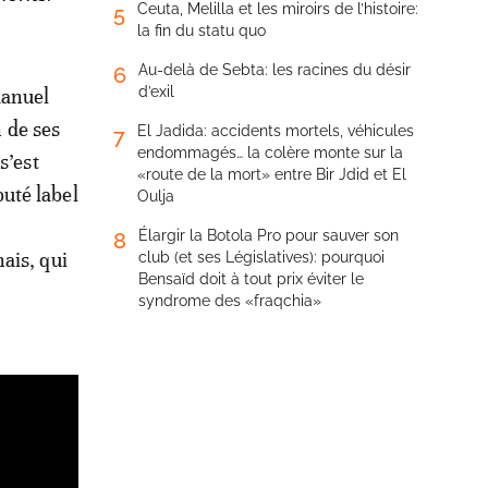
Ceuta, Melilla et les miroirs de l’histoire:
5
la fin du statu quo
Au-delà de Sebta: les racines du désir
6
d’exil
manuel
 de ses
El Jadida: accidents mortels, véhicules
7
endommagés… la colère monte sur la
s’est
«route de la mort» entre Bir Jdid et El
uté label
Oulja
Élargir la Botola Pro pour sauver son
8
ais, qui
club (et ses Législatives): pourquoi
Bensaïd doit à tout prix éviter le
syndrome des «fraqchia»