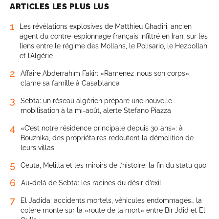
ARTICLES LES PLUS LUS
1
Les révélations explosives de Matthieu Ghadiri, ancien
agent du contre-espionnage français infiltré en Iran, sur les
liens entre le régime des Mollahs, le Polisario, le Hezbollah
et l’Algérie
2
Affaire Abderrahim Fakir: «Ramenez-nous son corps»,
clame sa famille à Casablanca
3
Sebta: un réseau algérien prépare une nouvelle
mobilisation à la mi-août, alerte Stefano Piazza
4
«C’est notre résidence principale depuis 30 ans»: à
Bouznika, des propriétaires redoutent la démolition de
leurs villas
5
Ceuta, Melilla et les miroirs de l’histoire: la fin du statu quo
6
Au-delà de Sebta: les racines du désir d’exil
7
El Jadida: accidents mortels, véhicules endommagés… la
colère monte sur la «route de la mort» entre Bir Jdid et El