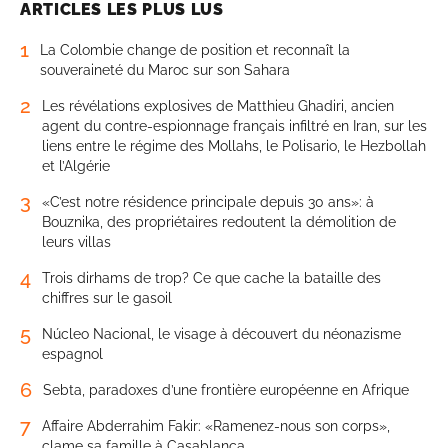
ARTICLES LES PLUS LUS
1
La Colombie change de position et reconnaît la
souveraineté du Maroc sur son Sahara
2
Les révélations explosives de Matthieu Ghadiri, ancien
agent du contre-espionnage français infiltré en Iran, sur les
liens entre le régime des Mollahs, le Polisario, le Hezbollah
et l’Algérie
3
«C’est notre résidence principale depuis 30 ans»: à
Bouznika, des propriétaires redoutent la démolition de
leurs villas
4
Trois dirhams de trop? Ce que cache la bataille des
chiffres sur le gasoil
5
Núcleo Nacional, le visage à découvert du néonazisme
espagnol
6
Sebta, paradoxes d’une frontière européenne en Afrique
7
Affaire Abderrahim Fakir: «Ramenez-nous son corps»,
clame sa famille à Casablanca