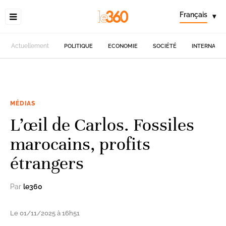
Français
▾
Actuellement
POLITIQUE
ECONOMIE
SOCIÉTÉ
INTERNATIO
MÉDIAS
L’œil de Carlos. Fossiles
marocains, profits
étrangers
Par
le360
Le 01/11/2025 à 16h51