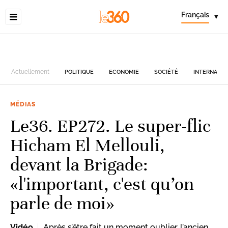
Français
▾
Actuellement
POLITIQUE
ECONOMIE
SOCIÉTÉ
INTERNATIO
MÉDIAS
Le36. EP272. Le super-flic
Hicham El Mellouli,
devant la Brigade:
«l'important, c'est qu’on
parle de moi»
Vidéo
Après s’être fait un moment oublier, l’ancien