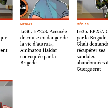
MÉDIAS
MÉDIAS
Le36. EP258. Accusée
Le36. EP257. C
oque
de «mise en danger de
par la Brigade
la vie d’autrui»,
Ghali demande
tent
Aminatou Haidar
récupérer ses
convoquée par la
sandales,
Brigade
abandonnées à
Guerguerat