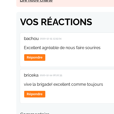
Lire notre charte
VOS RÉACTIONS
bachou
2020-12-15 13:15:04
Excellent agréable de nous faire sourires
Répondre
briceka
2020-12-14 06:20:35
vive la brigade! excellent comme toujours
Répondre