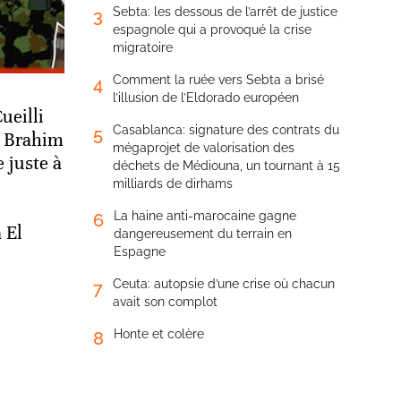
Sebta: les dessous de l’arrêt de justice
3
espagnole qui a provoqué la crise
migratoire
Comment la ruée vers Sebta a brisé
4
l’illusion de l’Eldorado européen
ueilli
Casablanca: signature des contrats du
5
, Brahim
mégaprojet de valorisation des
 juste à
déchets de Médiouna, un tournant à 15
milliards de dirhams
La haine anti-marocaine gagne
6
 El
dangereusement du terrain en
Espagne
Ceuta: autopsie d’une crise où chacun
7
avait son complot
Honte et colère
8