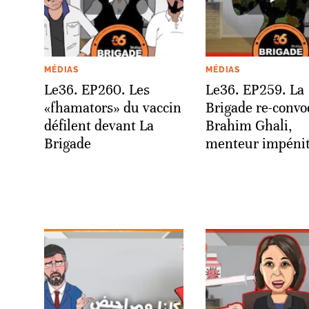
MÉDIAS
MÉDIAS
Le36. EP260. Les
Le36. EP259. La
«fhamators» du vaccin
Brigade re-conv
défilent devant La
Brahim Ghali,
Brigade
menteur impéni