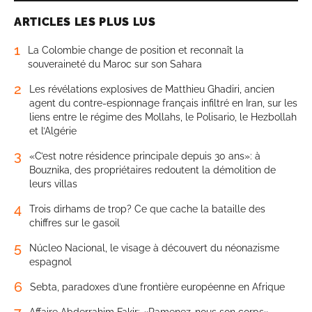
ARTICLES LES PLUS LUS
1
La Colombie change de position et reconnaît la
souveraineté du Maroc sur son Sahara
2
Les révélations explosives de Matthieu Ghadiri, ancien
agent du contre-espionnage français infiltré en Iran, sur les
liens entre le régime des Mollahs, le Polisario, le Hezbollah
et l’Algérie
3
«C’est notre résidence principale depuis 30 ans»: à
Bouznika, des propriétaires redoutent la démolition de
leurs villas
4
Trois dirhams de trop? Ce que cache la bataille des
chiffres sur le gasoil
5
Núcleo Nacional, le visage à découvert du néonazisme
espagnol
6
Sebta, paradoxes d’une frontière européenne en Afrique
7
Affaire Abderrahim Fakir: «Ramenez-nous son corps»,