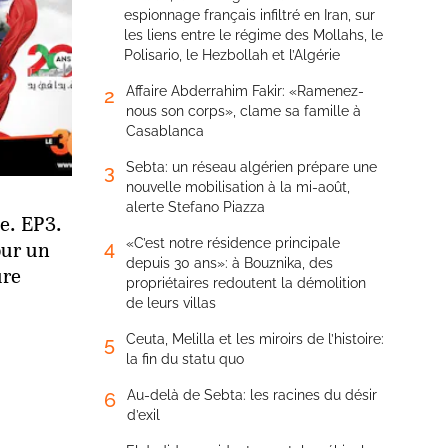
espionnage français infiltré en Iran, sur
les liens entre le régime des Mollahs, le
Polisario, le Hezbollah et l’Algérie
Affaire Abderrahim Fakir: «Ramenez-
2
nous son corps», clame sa famille à
Casablanca
Sebta: un réseau algérien prépare une
3
nouvelle mobilisation à la mi-août,
alerte Stefano Piazza
e. EP3.
«C’est notre résidence principale
4
our un
depuis 30 ans»: à Bouznika, des
ure
propriétaires redoutent la démolition
de leurs villas
Ceuta, Melilla et les miroirs de l’histoire:
5
la fin du statu quo
Au-delà de Sebta: les racines du désir
6
d’exil