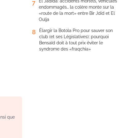
El Jadida: accidents mortels, véhicules
7
endommagés… la colère monte sur la
«route de la mort» entre Bir Jdid et El
Oulja
Élargir la Botola Pro pour sauver son
8
club (et ses Législatives): pourquoi
Bensaïd doit à tout prix éviter le
syndrome des «fraqchia»
insi que